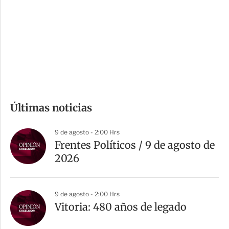
e
r
s
d
e
c
o
m
Últimas noticias
p
a
9 de agosto - 2:00 Hrs
r
Frentes Políticos / 9 de agosto de
t
2026
i
r
9 de agosto - 2:00 Hrs
Vitoria: 480 años de legado