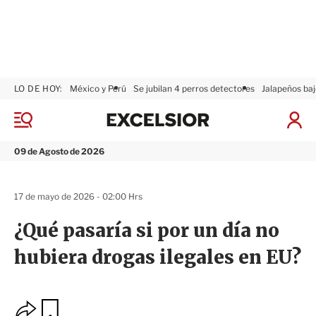
LO DE HOY:
México y Perú
Se jubilan 4 perros detectores
Jalapeños baj
E
x
M
I
c
e
n
n
e
i
09 de Agosto de 2026
ú
l
c
s
i
i
a
17 de mayo de 2026 - 02:00 Hrs
o
r
r
S
¿Qué pasaría si por un día no
e
s
hubiera drogas ilegales en EU?
i
ó
n
O
G