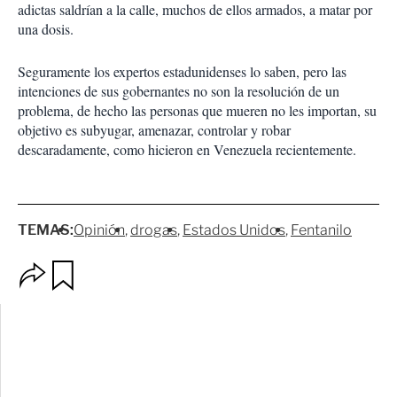
adictas saldrían a la calle, muchos de ellos armados, a matar por
una dosis.
Seguramente los expertos estadunidenses lo saben, pero las
intenciones de sus gobernantes no son la resolución de un
problema, de hecho las personas que mueren no les importan, su
objetivo es subyugar, amenazar, controlar y robar
descaradamente, como hicieron en Venezuela recientemente.
TEMAS:
Opinión
drogas
Estados Unidos
Fentanilo
O
G
p
u
c
a
i
r
o
d
n
a