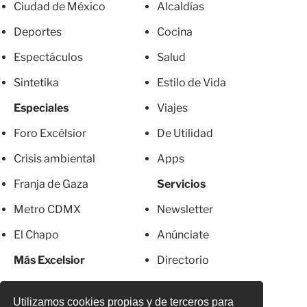
Ciudad de México
Alcaldías
Deportes
Cocina
Espectáculos
Salud
Sintetika
Estilo de Vida
Especiales
Viajes
Foro Excélsior
De Utilidad
Crisis ambiental
Apps
Franja de Gaza
Servicios
Metro CDMX
Newsletter
El Chapo
Anúnciate
Más Excelsior
Directorio
Mujeres
Suscripciones
Utilizamos cookies propias y de terceros para