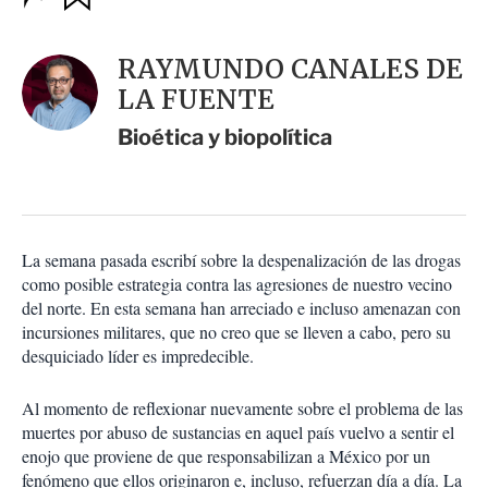
u
p
a
c
r
i
d
RAYMUNDO CANALES DE
o
a
n
LA FUENTE
r
e
s
Bioética y biopolítica
d
e
c
o
m
p
La semana pasada escribí sobre la despenalización de las drogas
a
como posible estrategia contra las agresiones de nuestro vecino
r
del norte. En esta semana han arreciado e incluso amenazan con
t
incursiones militares, que no creo que se lleven a cabo, pero su
i
desquiciado líder es impredecible.
r
Al momento de reflexionar nuevamente sobre el problema de las
muertes por abuso de sustancias en aquel país vuelvo a sentir el
enojo que proviene de que responsabilizan a México por un
fenómeno que ellos originaron e, incluso, refuerzan día a día. La