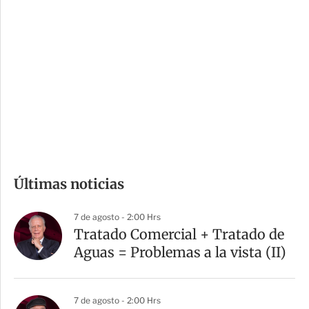
o
d
n
a
e
r
s
d
e
c
o
m
Últimas noticias
p
a
7 de agosto - 2:00 Hrs
r
Tratado Comercial + Tratado de
t
Aguas = Problemas a la vista (II)
i
r
7 de agosto - 2:00 Hrs