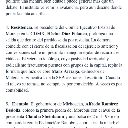
político: una mentira bien editada puede generar más que un
debate. El instituto ve venir la avalancha, pero aún discute dónde
poner la cinta amarilla.
Resistencia
4.
. El presidente del Comité Ejecutivo Estatal de
Héctor Díaz-Polanco
Morena en la CDMX,
, prolonga una
salida que dentro del partido se da por resuelta. La demora
coincide con el cierre de la fiscalización del ejercicio anterior y
con versiones sobre un presunto manejo irregular de recursos en
viáticos. El veterano ideólogo, cuya pasividad territorial y
radicalismo fracturaron puentes con grupos de la capital, repite la
Marx Arriaga
fórmula que hizo célebre
, exdirector de
Materiales Educativos de la SEP: aferrarse al escritorio. Cuando
el relevo se retrasa, no siempre es por convicción. A veces es por
contabilidad.
Ejemplo
Alfredo Ramírez
5.
. El gobernador de Michoacán,
Bedolla
, colocó la primera piedra del Morebús con el aval de la
Claudia Sheinbaum
presidenta
y una bolsa de 2 mil 193 mdp
compartida con la Federación: Banobras aporta casi la mitad; el