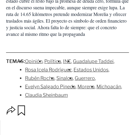
estado cubre el resto bajo la promesa de deuda cero, fórmula que
en el discurso suena impecable, aunque siempre exige lupa. La
ruta de 14.65 kilómetros pretende modernizar Morelia y ofrecer
traslados más ágiles. El proyecto es símbolo de orden financiero
y justicia social. Ahora falta lo de siempre: que el concreto
avance al mismo ritmo que la propaganda
TEMAS:
Opinión
Política
INE
Guadalupe Taddei
Rosa Icela Rodríguez
Estados Unidos
Rubén Rocha
Sinaloa
Guerrero
Evelyn Salgado Pineda
Morena
Michoacán
Claudia Sheinbaum
O
G
p
u
c
a
i
r