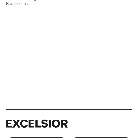
Excelsior
Excelsior