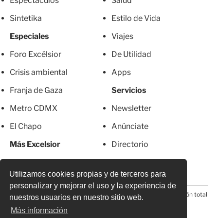
Espectáculos
Salud
Sintetika
Estilo de Vida
Especiales
Viajes
Foro Excélsior
De Utilidad
Crisis ambiental
Apps
Franja de Gaza
Servicios
Metro CDMX
Newsletter
El Chapo
Anúnciate
Más Excelsior
Directorio
Mujeres
Suscripciones
Utilizamos cookies propias y de terceros para
personalizar y mejorar el uso y la experiencia de
© 2026 Todos los derechos reservados. Prohibida la reproducción total
nuestros usuarios en nuestro sitio web.
o parcial, incluyendo cualquier medio electrónico*
Más información