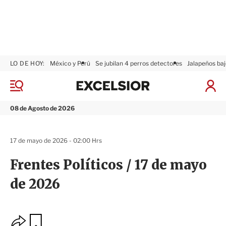
LO DE HOY:
México y Perú
Se jubilan 4 perros detectores
Jalapeños baj
E
x
M
I
c
e
n
n
e
i
08 de Agosto de 2026
ú
l
c
s
i
i
a
17 de mayo de 2026 - 02:00 Hrs
o
r
r
S
Frentes Políticos / 17 de mayo
e
s
de 2026
i
ó
n
O
G