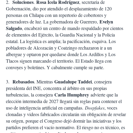
Soluciones
Rosa Icela Rodríguez
2.
.
, secretaria de
Gobernación, dio por atendido el desplazamiento de 120
personas en Chilapa con un repertorio de cobertores y
Evelyn
generadores de luz. La gobernadora de Guerrero,
Salgado
, encabezó un centro de mando respaldado por cientos
de elementos del Ejército, la Guardia Nacional y la Policía
estatal. La logística es amplia; la pacificación, esquiva. Los
pobladores de Alcozacán y Coatzingo rechazaron ir a un
albergue y optaron por quedarse donde Los Ardillos y Los
Tlacos siguen marcando el territorio. El Estado llega con
convoyes y boletines. Y cabalmente cumple su parte.
Rebasados
Guadalupe Taddei
3.
. Mientras
, consejera
presidenta del INE, concentra al árbitro en sus propias
Carla Humphrey
turbulencias, la consejera
advierte que la
elección intermedia de 2027 llegará sin reglas para contener el
uso de inteligencia artificial en campañas.
Deepfakes
, voces
clonadas y videos fabricados circularán sin obligación de revelar
su origen, porque el Congreso dejó dormir las iniciativas y los
partidos prefieren el vacío normativo. El riesgo no es técnico, es