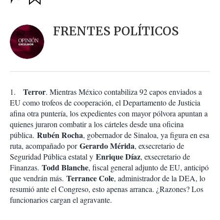
u
p
a
c
r
i
d
FRENTES POLÍTICOS
o
a
n
r
e
s
d
e
c
Terror
1.
. Mientras México contabiliza 92 capos enviados a
o
EU como trofeos de cooperación, el Departamento de Justicia
m
afina otra puntería, los expedientes con mayor pólvora apuntan a
p
a
quienes juraron combatir a los cárteles desde una oficina
r
Rubén Rocha
pública.
, gobernador de Sinaloa, ya figura en esa
t
Gerardo Mérida
ruta, acompañado por
, exsecretario de
i
Enrique Díaz
Seguridad Pública estatal y
, exsecretario de
r
Todd Blanche
Finanzas.
, fiscal general adjunto de EU, anticipó
Terrance Cole
que vendrán más.
, administrador de la DEA, lo
resumió ante el Congreso, esto apenas arranca. ¿Razones? Los
funcionarios cargan el agravante.