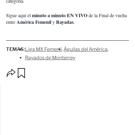
categoría.
minuto a minuto EN VIVO
Sigue aquí el
de la Final de vuelta
América Femenil
Rayadas
entre
y
.
TEMAS:
Liga MX Femenil
Águilas del América
Rayados de Monterrey
O
G
p
u
c
a
i
r
o
d
n
a
e
r
s