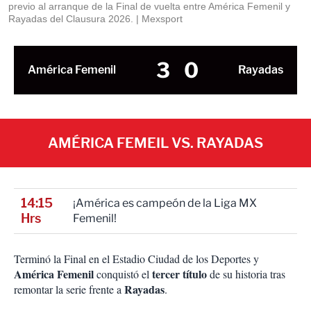
previo al arranque de la Final de vuelta entre América Femenil y
Rayadas del Clausura 2026.
Mexsport
3
0
América Femenil
Rayadas
AMÉRICA FEMEIL VS. RAYADAS
14:15
¡América es campeón de la Liga MX
Hrs
Femenil!
Terminó la Final en el Estadio Ciudad de los Deportes y
América Femenil
tercer título
conquistó el
de su historia tras
Rayadas
remontar la serie frente a
.