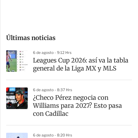
d
e
c
o
Últimas noticias
m
p
6 de agosto - 9:12 Hrs
a
Leagues Cup 2026: así va la tabla
r
general de la Liga MX y MLS
t
i
6 de agosto - 8:37 Hrs
r
¿Checo Pérez negocia con
Williams para 2027? Esto pasa
con Cadillac
6 de agosto - 8:20 Hrs