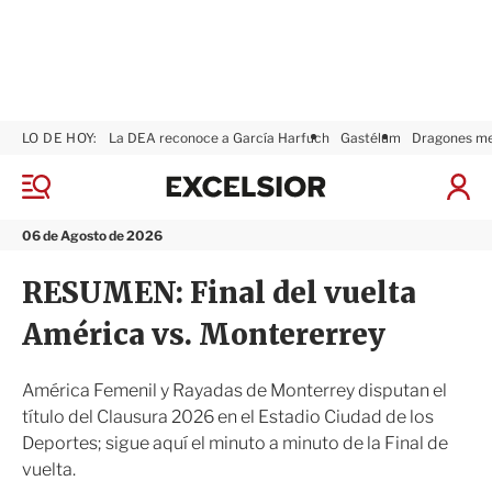
LO DE HOY:
La DEA reconoce a García Harfuch
Gastélum
Dragones m
E
x
M
I
c
e
n
n
e
i
06 de Agosto de 2026
ú
l
c
s
i
RESUMEN: Final del vuelta
i
a
o
r
América vs. Montererrey
r
S
e
s
América Femenil y Rayadas de Monterrey disputan el
i
título del Clausura 2026 en el Estadio Ciudad de los
ó
Deportes; sigue aquí el minuto a minuto de la Final de
n
vuelta.