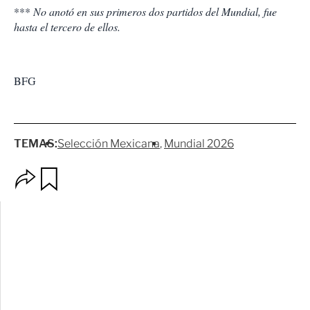
***
No anotó en sus primeros dos partidos del Mundial, fue
hasta el tercero de ellos.
BFG
TEMAS:
Selección Mexicana
Mundial 2026
O
G
p
u
c
a
i
r
o
d
n
a
e
r