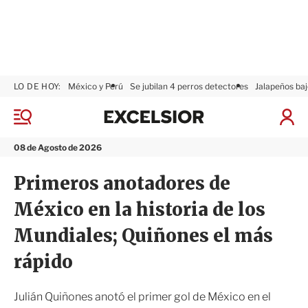
LO DE HOY:
México y Perú
Se jubilan 4 perros detectores
Jalapeños baj
E
x
M
I
c
e
n
n
e
i
08 de Agosto de 2026
ú
l
c
s
i
Primeros anotadores de
i
a
o
r
México en la historia de los
r
S
e
Mundiales; Quiñones el más
s
i
rápido
ó
n
Julián Quiñones anotó el primer gol de México en el