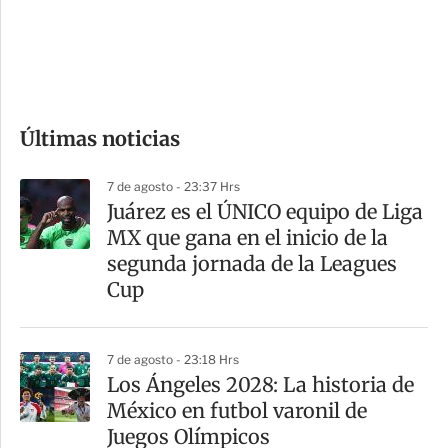
s
d
e
c
o
Últimas noticias
m
p
7 de agosto - 23:37 Hrs
a
Juárez es el ÚNICO equipo de Liga
r
MX que gana en el inicio de la
t
segunda jornada de la Leagues
i
Cup
r
7 de agosto - 23:18 Hrs
Los Ángeles 2028: La historia de
México en futbol varonil de
Juegos Olímpicos