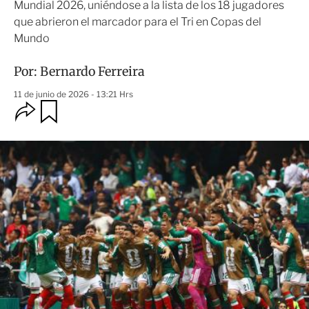
Mundial 2026, uniéndose a la lista de los 18 jugadores
que abrieron el marcador para el Tri en Copas del
Mundo
Por:
Bernardo Ferreira
11 de junio de 2026 - 13:21 Hrs
O
G
u
p
a
c
r
i
d
o
a
n
r
e
s
d
e
c
o
m
p
a
r