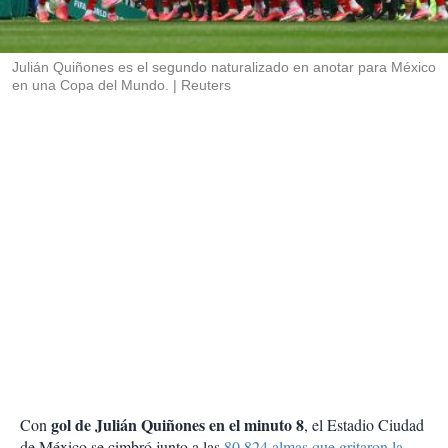
t
i
r
Julián Quiñones es el segundo naturalizado en anotar para México
en una Copa del Mundo.
Reuters
gol de Julián Quiñones en el minuto 8
Con
, el Estadio Ciudad
de México se cimbró junto a las
80,824 almas que gritaron la