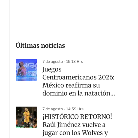
G
Últimas noticias
7 de agosto - 15:13 Hrs
Juegos
Centroamericanos 2026:
México reafirma su
dominio en la natación
artística con oro y plata
7 de agosto - 14:59 Hrs
¡HISTÓRICO RETORNO!
Raúl Jiménez vuelve a
jugar con los Wolves y