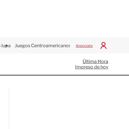
 lupa
Juegos Centroamericanos
Anúnciate
I
n
i
Última Hora
c
Impreso de hoy
i
a
r
S
e
s
i
ó
n