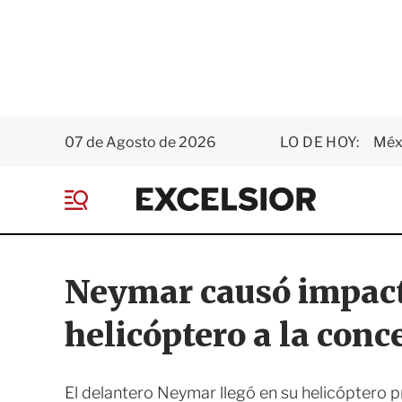
07 de Agosto de 2026
LO DE HOY:
Méxi
E
x
M
c
e
e
n
l
ú
s
Neymar causó impacto
i
o
helicóptero a la conc
r
El delantero Neymar llegó en su helicóptero pr