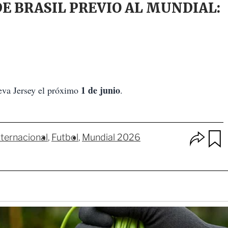
E BRASIL PREVIO AL MUNDIAL:
1 de junio
ueva Jersey el próximo
.
O
nternacional
Futbol
Mundial 2026
p
u
c
a
i
r
o
d
n
a
e
r