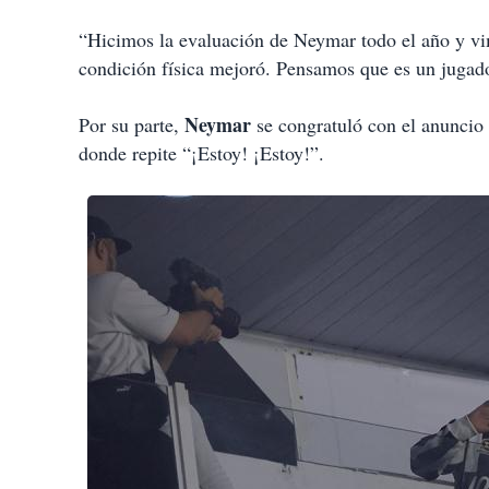
“Hicimos la evaluación de Neymar todo el año y vi
condición física mejoró. Pensamos que es un jugado
Neymar
Por su parte,
se congratuló con el anuncio 
donde repite “¡Estoy! ¡Estoy!”.