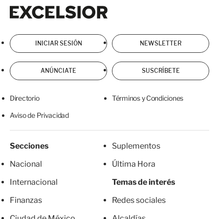
Excelsior
Excelsior
INICIAR SESIÓN
NEWSLETTER
ANÚNCIATE
SUSCRÍBETE
Directorio
Términos y Condiciones
Aviso de Privacidad
Secciones
Suplementos
Nacional
Última Hora
Internacional
Temas de interés
Finanzas
Redes sociales
Ciudad de México
Alcaldías