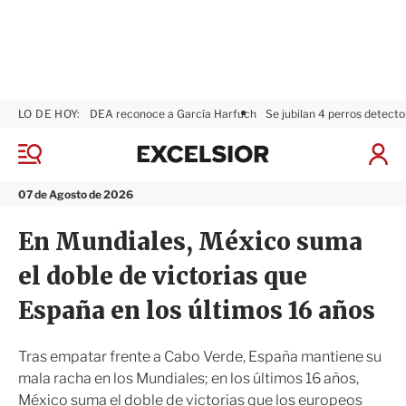
LO DE HOY:
DEA reconoce a García Harfuch
Se jubilan 4 perros detecto
E
x
M
I
c
e
n
n
e
i
07 de Agosto de 2026
ú
l
c
s
i
En Mundiales, México suma
i
a
o
r
el doble de victorias que
r
S
e
España en los últimos 16 años
s
i
ó
Tras empatar frente a Cabo Verde, España mantiene su
n
mala racha en los Mundiales; en los últimos 16 años,
México suma el doble de victorias que los europeos