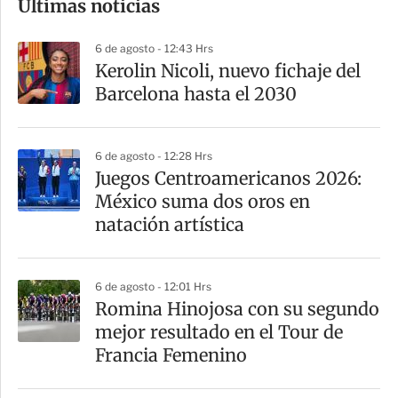
Últimas noticias
m
p
6 de agosto - 12:43 Hrs
a
Kerolin Nicoli, nuevo fichaje del
r
Barcelona hasta el 2030
t
i
6 de agosto - 12:28 Hrs
r
Juegos Centroamericanos 2026:
México suma dos oros en
natación artística
6 de agosto - 12:01 Hrs
Romina Hinojosa con su segundo
mejor resultado en el Tour de
Francia Femenino