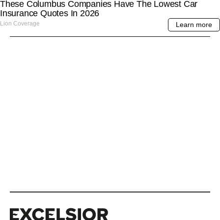
Excelsior
Excelsior