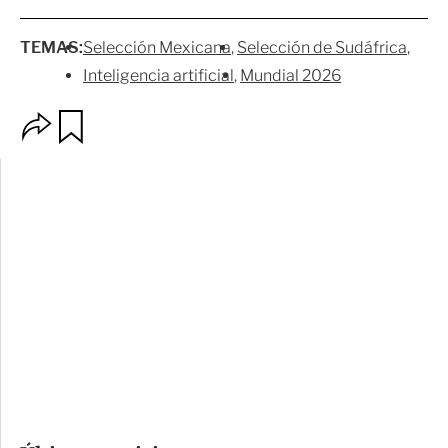
TEMAS:
Selección Mexicana
Selección de Sudáfrica
Inteligencia artificial
Mundial 2026
O
G
p
u
c
a
i
r
o
d
n
a
e
r
s
d
e
c
o