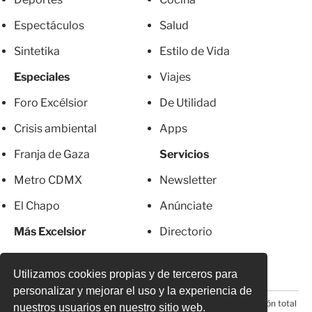
Espectáculos
Salud
Sintetika
Estilo de Vida
Especiales
Viajes
Foro Excélsior
De Utilidad
Crisis ambiental
Apps
Franja de Gaza
Servicios
Metro CDMX
Newsletter
El Chapo
Anúnciate
Más Excelsior
Directorio
Mujeres
Suscripciones
Utilizamos cookies propias y de terceros para
personalizar y mejorar el uso y la experiencia de
© 2026 Todos los derechos reservados. Prohibida la reproducción total
nuestros usuarios en nuestro sitio web.