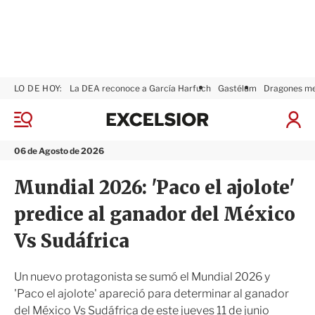
LO DE HOY:
La DEA reconoce a García Harfuch
Gastélum
Dragones m
E
x
M
I
c
e
n
n
e
i
06 de Agosto de 2026
ú
l
c
s
i
Mundial 2026: 'Paco el ajolote'
i
a
o
r
predice al ganador del México
r
S
e
Vs Sudáfrica
s
i
ó
Un nuevo protagonista se sumó el Mundial 2026 y
n
'Paco el ajolote' apareció para determinar al ganador
del México Vs Sudáfrica de este jueves 11 de junio