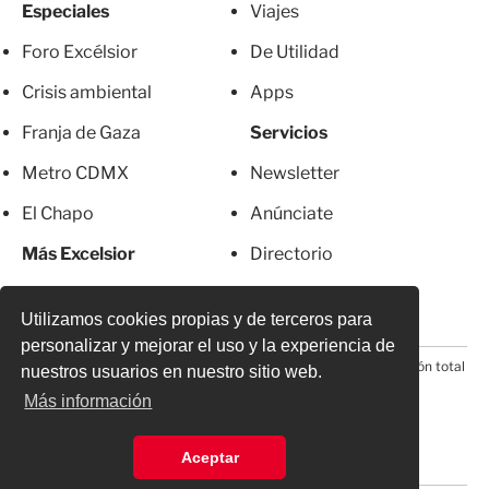
Especiales
Viajes
Foro Excélsior
De Utilidad
Crisis ambiental
Apps
Franja de Gaza
Servicios
Metro CDMX
Newsletter
El Chapo
Anúnciate
Más Excelsior
Directorio
Mujeres
Suscripciones
Utilizamos cookies propias y de terceros para
personalizar y mejorar el uso y la experiencia de
© 2026 Todos los derechos reservados. Prohibida la reproducción total
nuestros usuarios en nuestro sitio web.
o parcial, incluyendo cualquier medio electrónico*
Más información
Aceptar