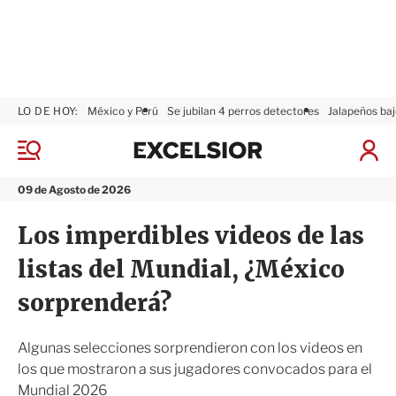
LO DE HOY:
México y Perú
Se jubilan 4 perros detectores
Jalapeños baj
E
x
M
I
c
e
n
n
e
i
09 de Agosto de 2026
ú
l
c
s
i
Los imperdibles videos de las
i
a
o
r
listas del Mundial, ¿México
r
S
e
sorprenderá?
s
i
ó
Algunas selecciones sorprendieron con los videos en
n
los que mostraron a sus jugadores convocados para el
Mundial 2026