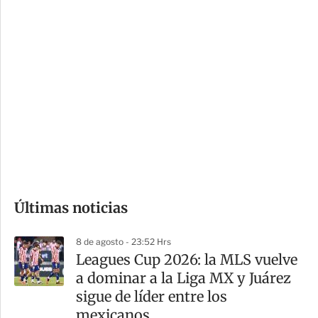
c
a
i
r
o
d
n
a
e
r
s
d
e
c
o
Últimas noticias
m
p
8 de agosto - 23:52 Hrs
a
Leagues Cup 2026: la MLS vuelve
r
a dominar a la Liga MX y Juárez
t
sigue de líder entre los
i
mexicanos