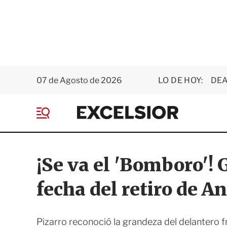
07 de Agosto de 2026
LO DE HOY:
DEA
E
x
M
c
e
e
n
l
ú
s
¡Se va el 'Bomboro'! 
i
o
fecha del retiro de A
r
Pizarro reconoció la grandeza del delantero f