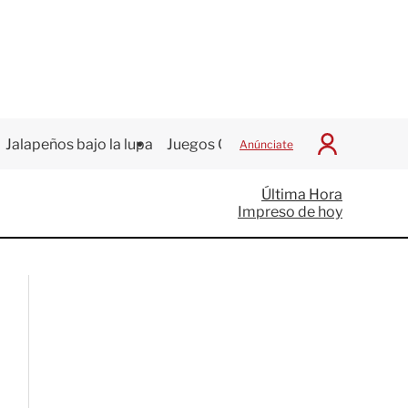
Jalapeños bajo la lupa
Juegos Centroamericanos
Anúnciate
I
n
i
Última Hora
c
Impreso de hoy
i
a
r
S
e
s
i
ó
n