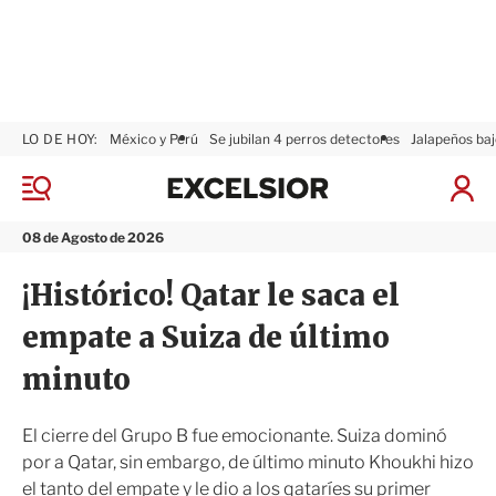
LO DE HOY:
México y Perú
Se jubilan 4 perros detectores
Jalapeños baj
E
x
M
I
c
e
n
n
e
i
08 de Agosto de 2026
ú
l
c
s
i
¡Histórico! Qatar le saca el
i
a
o
r
empate a Suiza de último
r
S
e
minuto
s
i
ó
El cierre del Grupo B fue emocionante. Suiza dominó
n
por a Qatar, sin embargo, de último minuto Khoukhi hizo
el tanto del empate y le dio a los qataríes su primer