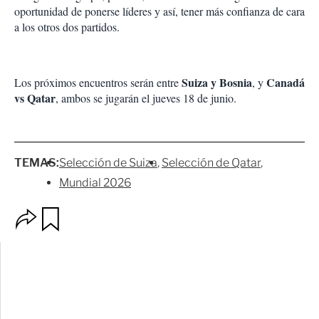
oportunidad de ponerse líderes y así, tener más confianza de cara
a los otros dos partidos.
Suiza y Bosnia
Canadá
Los próximos encuentros serán entre
, y
vs Qatar
, ambos se jugarán el jueves 18 de junio.
TEMAS:
Selección de Suiza
Selección de Qatar
Mundial 2026
O
G
p
u
c
a
i
r
o
d
n
a