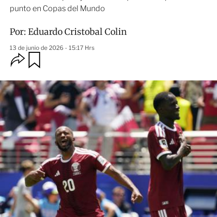
punto en Copas del Mundo
Por:
Eduardo Cristobal Colin
13 de junio de 2026 - 15:17 Hrs
O
G
u
p
a
c
r
i
d
o
a
n
r
e
s
d
e
c
o
m
p
a
r
t
i