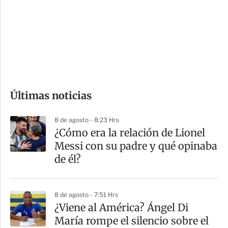
e
r
s
d
e
c
o
Últimas noticias
m
p
8 de agosto - 8:23 Hrs
a
¿Cómo era la relación de Lionel
r
Messi con su padre y qué opinaba
t
de él?
i
r
8 de agosto - 7:51 Hrs
¿Viene al América? Ángel Di
María rompe el silencio sobre el