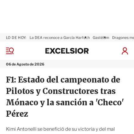
LO DE HOY:
La DEA reconoce a García Harfuch
Gastélum
Dragones m
E
x
M
I
c
e
n
n
e
i
06 de Agosto de 2026
ú
l
c
s
i
F1: Estado del campeonato de
i
a
o
r
Pilotos y Constructores tras
r
S
e
Mónaco y la sanción a 'Checo'
s
i
Pérez
ó
n
Kimi Antonelli se benefició de su victoria y del mal