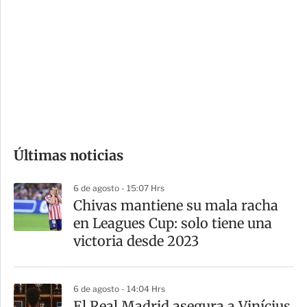
o
d
n
a
e
r
s
d
e
c
o
Últimas noticias
m
p
6 de agosto - 15:07 Hrs
a
Chivas mantiene su mala racha
r
en Leagues Cup: solo tiene una
t
victoria desde 2023
i
r
6 de agosto - 14:04 Hrs
El Real Madrid asegura a Vinícius