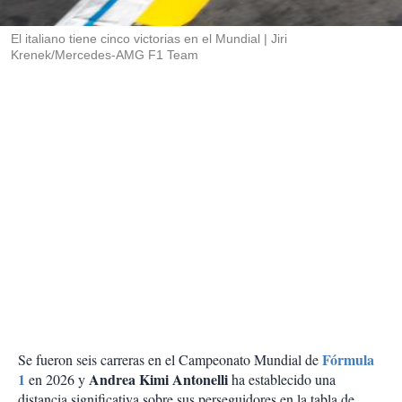
i
r
El italiano tiene cinco victorias en el Mundial
Jiri
Krenek/Mercedes-AMG F1 Team
Fórmula
Se fueron seis carreras en el Campeonato Mundial de
1
Andrea Kimi Antonelli
en 2026 y
ha establecido una
distancia significativa sobre sus perseguidores en la tabla de