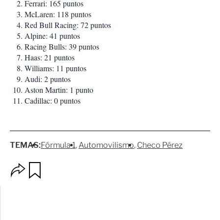
Ferrari: 165 puntos
McLaren: 118 puntos
Red Bull Racing: 72 puntos
Alpine: 41 puntos
Racing Bulls: 39 puntos
Haas: 21 puntos
Williams: 11 puntos
Audi: 2 puntos
Aston Martin: 1 punto
Cadillac: 0 puntos
TEMAS:
Fórmula 1
Automovilismo
Checo Pérez
O
G
p
u
c
a
i
r