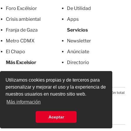
Foro Excélsior
De Utilidad
Crisis ambiental
Apps
Franja de Gaza
Servicios
Metro CDMX
Newsletter
El Chapo
Anúnciate
Más Excelsior
Directorio
Mujeres
Suscripciones
Utilizamos cookies propias y de terceros para
personalizar y mejorar el uso y la experiencia de
© 2026 Todos los derechos reservados. Prohibida la reproducción total
nuestros usuarios en nuestro sitio web.
o parcial, incluyendo cualquier medio electrónico*
Más información
Aceptar