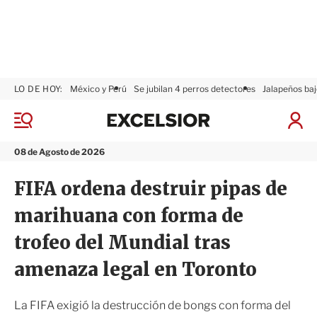
LO DE HOY:
México y Perú
Se jubilan 4 perros detectores
Jalapeños baj
E
x
M
I
c
e
n
n
e
i
08 de Agosto de 2026
ú
l
c
s
i
FIFA ordena destruir pipas de
i
a
o
r
marihuana con forma de
r
S
e
trofeo del Mundial tras
s
i
amenaza legal en Toronto
ó
n
La FIFA exigió la destrucción de bongs con forma del