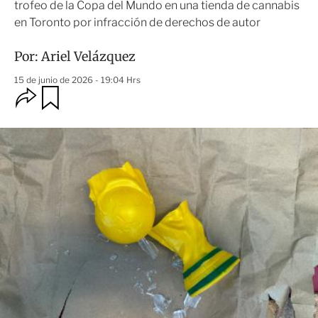
trofeo de la Copa del Mundo en una tienda de cannabis
en Toronto por infracción de derechos de autor
Por:
Ariel Velázquez
15 de junio de 2026 - 19:04 Hrs
O
G
u
p
a
c
r
i
d
o
a
n
r
e
s
d
e
c
o
m
p
a
r
t