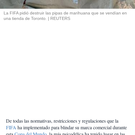
i
r
La FIFA pidió destruir las pipas de marihuana que se vendían en
una tienda de Toronto.
REUTERS
De todas las normativas, restricciones y regulaciones que la
FIFA
ha implementado para blindar su marca comercial durante
esta
Copa del Mundo
, la más psicodélica ha tenido lugar en las