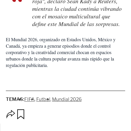
roja", declaró Sean Kady a Reuters,
mientras la ciudad continúa vibrando
con el mosaico multicultural que
define este Mundial de las sorpresas.
El Mundial 2026, organizado en Estados Unidos, México y
Canadá, ya empieza a generar episodios donde el control
corporativo y la creatividad comercial chocan en espacios
urbanos donde la cultura popular avanza más rápido que la
regulación publicitaria.
TEMAS:
FIFA
Futbol
Mundial 2026
O
G
p
u
c
a