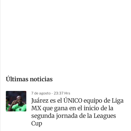
i
r
o
d
n
a
e
r
s
d
e
c
o
Últimas noticias
m
p
7 de agosto - 23:37 Hrs
a
Juárez es el ÚNICO equipo de Liga
r
MX que gana en el inicio de la
t
segunda jornada de la Leagues
i
Cup
r