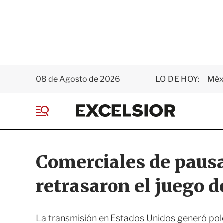
08 de Agosto de 2026
LO DE HOY:
Méxi
E
x
M
c
e
e
n
l
ú
s
Comerciales de pausa
i
o
retrasaron el juego 
r
La transmisión en Estados Unidos generó pol