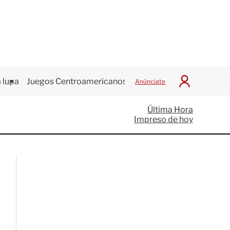
 lupa
Juegos Centroamericanos
Anúnciate
I
n
i
Última Hora
c
Impreso de hoy
i
a
r
S
e
s
i
ó
n