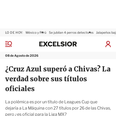
LO DE HOY:
México y Perú
Se jubilan 4 perros detectores
Jalapeños baj
E
x
M
I
c
e
n
n
e
i
08 de Agosto de 2026
ú
l
c
s
i
¿Cruz Azul superó a Chivas? La
i
a
o
r
verdad sobre sus títulos
r
S
e
oficiales
s
i
ó
La polémica es por un título de Leagues Cup que
n
dejaría a La Máquina con 27 títulos por 26 de las Chivas,
pero ¿es oficial para la Liga MX?