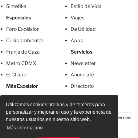
Sintetika
Estilo de Vida
Especiales
Viajes
Foro Excélsior
De Utilidad
Crisis ambiental
Apps
Franja de Gaza
Servicios
Metro CDMX
Newsletter
El Chapo
Anúnciate
Más Excelsior
Directorio
Mujeres
Suscripciones
Utilizamos cookies propias y de terceros para
personalizar y mejorar el uso y la experiencia de
© 2026 Todos los derechos reservados. Prohibida la reproducción total
nuestros usuarios en nuestro sitio web.
o parcial, incluyendo cualquier medio electrónico*
Más información