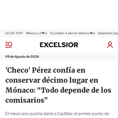
LO DE HOY:
México y Perú
Se jubilan 4 perros detectores
Jalapeños baj
E
x
M
I
c
e
n
n
e
i
09 de Agosto de 2026
ú
l
c
s
i
'Checo' Pérez confía en
i
a
o
r
conservar décimo lugar en
r
S
e
Mónaco: “Todo depende de los
s
i
comisarios”
ó
n
El mexicano podría darle a Cadillac el primer punto de