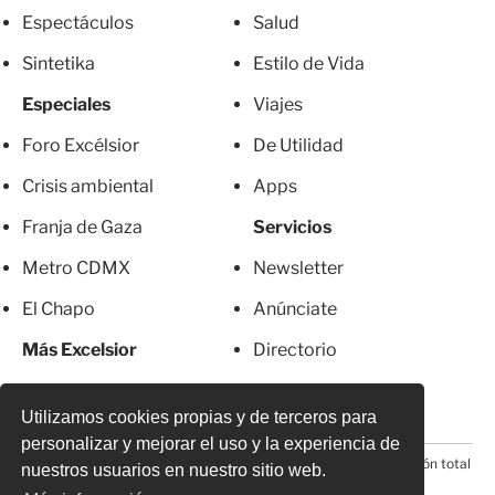
Espectáculos
Salud
Sintetika
Estilo de Vida
Especiales
Viajes
Foro Excélsior
De Utilidad
Crisis ambiental
Apps
Franja de Gaza
Servicios
Metro CDMX
Newsletter
El Chapo
Anúnciate
Más Excelsior
Directorio
Mujeres
Suscripciones
Utilizamos cookies propias y de terceros para
personalizar y mejorar el uso y la experiencia de
© 2026 Todos los derechos reservados. Prohibida la reproducción total
nuestros usuarios en nuestro sitio web.
o parcial, incluyendo cualquier medio electrónico*