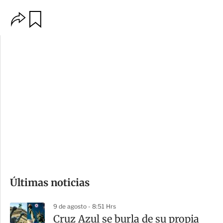
O
G
p
u
c
a
i
r
o
d
n
a
e
r
s
d
e
c
o
Últimas noticias
m
p
9 de agosto - 8:51 Hrs
a
Cruz Azul se burla de su propia