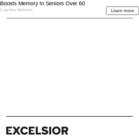
Excelsior
Excelsior