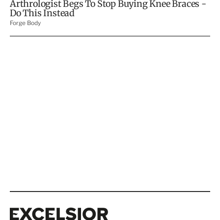
Excelsior
Excelsior