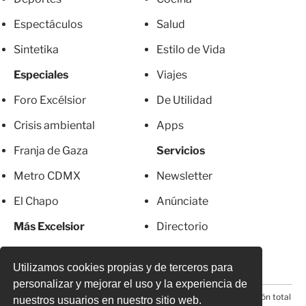
Espectáculos
Salud
Sintetika
Estilo de Vida
Especiales
Viajes
Foro Excélsior
De Utilidad
Crisis ambiental
Apps
Franja de Gaza
Servicios
Metro CDMX
Newsletter
El Chapo
Anúnciate
Más Excelsior
Directorio
Mujeres
Suscripciones
Utilizamos cookies propias y de terceros para
personalizar y mejorar el uso y la experiencia de
© 2026 Todos los derechos reservados. Prohibida la reproducción total
nuestros usuarios en nuestro sitio web.