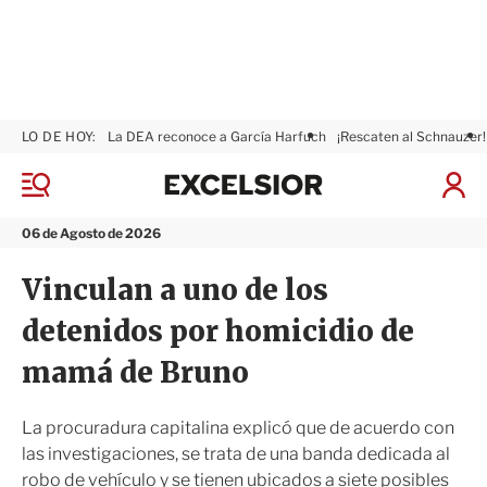
LO DE HOY:
La DEA reconoce a García Harfuch
¡Rescaten al Schnauzer!
E
x
M
I
c
e
n
n
e
i
06 de Agosto de 2026
ú
l
c
s
i
Vinculan a uno de los
i
a
o
r
detenidos por homicidio de
r
S
e
mamá de Bruno
s
i
ó
La procuradura capitalina explicó que de acuerdo con
n
las investigaciones, se trata de una banda dedicada al
robo de vehículo y se tienen ubicados a siete posibles