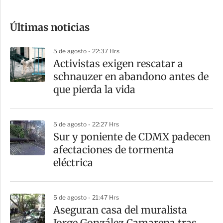
c
o
Últimas noticias
m
p
5 de agosto - 22:37 Hrs
a
Activistas exigen rescatar a
r
schnauzer en abandono antes de
t
que pierda la vida
i
r
5 de agosto - 22:27 Hrs
Sur y poniente de CDMX padecen
afectaciones de tormenta
eléctrica
5 de agosto - 21:47 Hrs
Aseguran casa del muralista
Jorge González Camarena tras