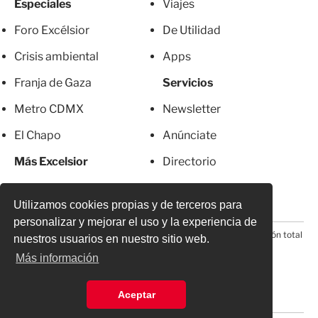
Especiales
Viajes
Foro Excélsior
De Utilidad
Crisis ambiental
Apps
Franja de Gaza
Servicios
Metro CDMX
Newsletter
El Chapo
Anúnciate
Más Excelsior
Directorio
Mujeres
Suscripciones
Utilizamos cookies propias y de terceros para
personalizar y mejorar el uso y la experiencia de
© 2026 Todos los derechos reservados. Prohibida la reproducción total
nuestros usuarios en nuestro sitio web.
o parcial, incluyendo cualquier medio electrónico*
Más información
Aceptar