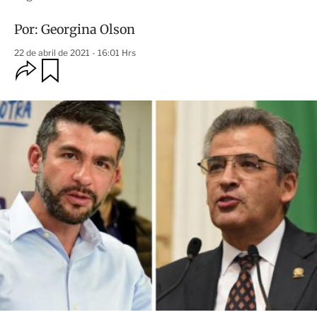
Por:
Georgina Olson
22 de abril de 2021 - 16:01 Hrs
O
G
u
p
a
c
r
i
d
o
a
n
r
e
s
d
e
c
o
m
p
a
r
t
i
r