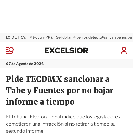
LO DE HOY:
México y Perú
Se jubilan 4 perros detectores
Jalapeños baj
E
x
M
I
c
e
n
n
e
i
07 de Agosto de 2026
ú
l
c
s
i
Pide TECDMX sancionar a
i
a
o
r
Tabe y Fuentes por no bajar
r
S
e
informe a tiempo
s
i
ó
El Tribunal Electoral local indicó que los legisladores
n
cometieron una infracción al no retirar a tiempo su
segundo informe