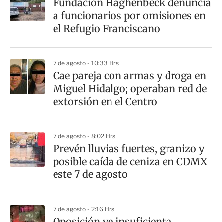
Fundación Haghenbeck denuncia
r
a funcionarios por omisiones en
t
el Refugio Franciscano
i
r
7 de agosto - 10:33 Hrs
Cae pareja con armas y droga en
Miguel Hidalgo; operaban red de
extorsión en el Centro
7 de agosto - 8:02 Hrs
Prevén lluvias fuertes, granizo y
posible caída de ceniza en CDMX
este 7 de agosto
7 de agosto - 2:16 Hrs
Oposición ve insuficiente