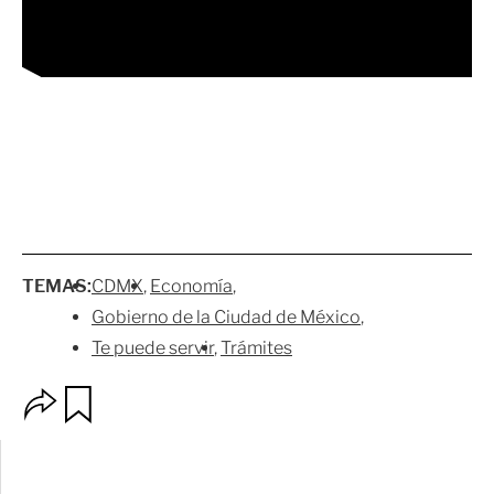
TEMAS:
CDMX
Economía
Gobierno de la Ciudad de México
Te puede servir
Trámites
O
G
p
u
c
a
i
r