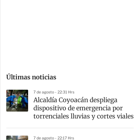
o
d
n
a
e
r
s
d
e
c
o
Últimas noticias
m
p
7 de agosto - 22:31 Hrs
a
Alcaldía Coyoacán despliega
r
dispositivo de emergencia por
t
torrenciales lluvias y cortes viales
i
r
7 de agosto - 22:17 Hrs