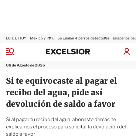
LO DE HOY:
México y Perú
Se jubilan 4 perros detectores
Jalapeños baj
E
x
M
I
c
e
n
n
e
i
08 de Agosto de 2026
ú
l
c
s
i
Si te equivocaste al pagar el
i
a
o
r
recibo del agua, pide así
r
S
e
devolución de saldo a favor
s
i
ó
Si al pagar tu recibo del agua, abonaste demás, te
n
explicamos el proceso para solicitar la devolución del
saldo a favor