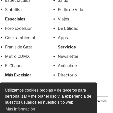
Espectáculos
Salud
Sintetika
Estilo de Vida
Especiales
Viajes
Foro Excélsior
De Utilidad
Crisis ambiental
Apps
Franja de Gaza
Servicios
Metro CDMX
Newsletter
El Chapo
Anúnciate
Más Excelsior
Directorio
Mujeres
Suscripciones
Utilizamos cookies propias y de terceros para
personalizar y mejorar el uso y la experiencia de
© 2026 Todos los derechos reservados. Prohibida la reproducción total
nuestros usuarios en nuestro sitio web.
o parcial, incluyendo cualquier medio electrónico*
Más información