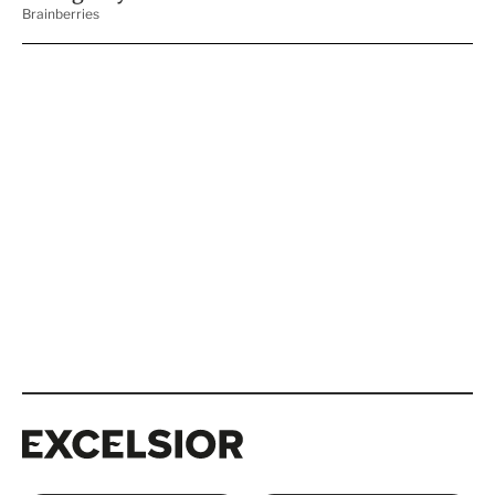
Excelsior
Excelsior