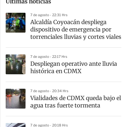
Últimas noticias
m
p
7 de agosto - 22:31 Hrs
a
Alcaldía Coyoacán despliega
r
dispositivo de emergencia por
t
torrenciales lluvias y cortes viales
i
r
7 de agosto - 22:17 Hrs
Despliegan operativo ante lluvia
histórica en CDMX
7 de agosto - 20:34 Hrs
Vialidades de CDMX queda bajo el
agua tras fuerte tormenta
7 de agosto - 20:18 Hrs