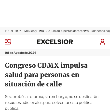
LO DE HOY:
México y Perú
Se jubilan 4 perros detectores
Jalapeños baj
E
x
M
I
c
e
n
n
e
i
08 de Agosto de 2026
ú
l
c
s
i
Congreso CDMX impulsa
i
a
o
r
salud para personas en
r
S
e
situación de calle
s
i
ó
Se aprobó la reforma, sin embargo, no se destinarán
n
recursos adicionales para solventar esta política
pública.