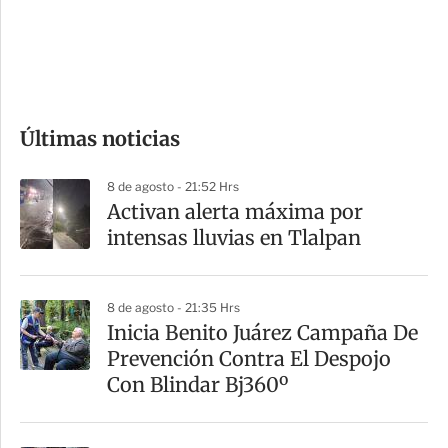
s
d
e
c
o
Últimas noticias
m
p
8 de agosto - 21:52 Hrs
a
Activan alerta máxima por
r
intensas lluvias en Tlalpan
t
i
8 de agosto - 21:35 Hrs
r
Inicia Benito Juárez Campaña De
Prevención Contra El Despojo
Con Blindar Bj360º