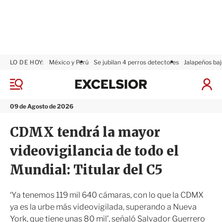
LO DE HOY:
México y Perú
Se jubilan 4 perros detectores
Jalapeños baj
E
x
M
I
c
e
n
n
e
i
09 de Agosto de 2026
ú
l
c
s
i
CDMX tendrá la mayor
i
a
o
r
videovigilancia de todo el
r
S
e
Mundial: Titular del C5
s
i
ó
‘Ya tenemos 119 mil 640 cámaras, con lo que la CDMX
n
ya es la urbe más videovigilada, superando a Nueva
York, que tiene unas 80 mil’, señaló Salvador Guerrero