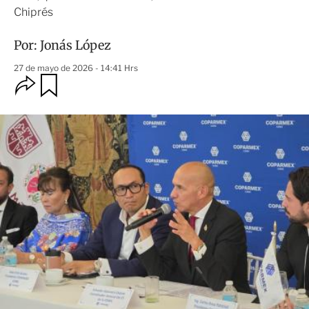
Chiprés
Por:
Jonás López
27 de mayo de 2026 - 14:41 Hrs
O
G
u
p
a
c
r
i
d
o
a
n
r
e
s
d
e
c
o
m
p
a
r
t
i