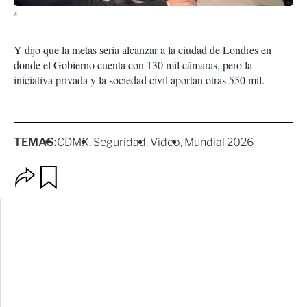
*
Y dijo que la metas sería alcanzar a la ciudad de Londres en
donde el Gobierno cuenta con 130 mil cámaras, pero la
iniciativa privada y la sociedad civil aportan otras 550 mil.
TEMAS:
CDMX
Seguridad
Video
Mundial 2026
O
G
p
u
c
a
i
r
o
d
n
a
e
r