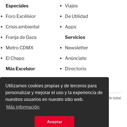
Especiales
Viajes
Foro Excélsior
De Utilidad
Crisis ambiental
Apps
Franja de Gaza
Servicios
Metro CDMX
Newsletter
El Chapo
Anúnciate
Más Excelsior
Directorio
Mujeres
Suscripciones
Utilizamos cookies propias y de terceros para
personalizar y mejorar el uso y la experiencia de
© 2026 Todos los derechos reservados. Prohibida la reproducción total
nuestros usuarios en nuestro sitio web.
o parcial, incluyendo cualquier medio electrónico*
Más información
Aceptar