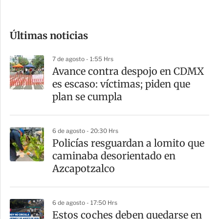
c
o
Últimas noticias
m
p
7 de agosto - 1:55 Hrs
a
Avance contra despojo en CDMX
r
es escaso: víctimas; piden que
t
plan se cumpla
i
r
6 de agosto - 20:30 Hrs
Policías resguardan a lomito que
caminaba desorientado en
Azcapotzalco
6 de agosto - 17:50 Hrs
Estos coches deben quedarse en