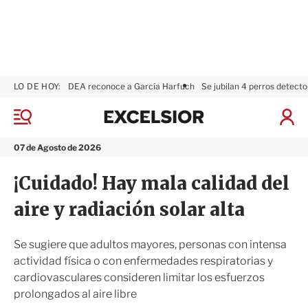
LO DE HOY:
DEA reconoce a García Harfuch
Se jubilan 4 perros detecto
E
x
M
I
c
e
n
n
e
i
07 de Agosto de 2026
ú
l
c
s
i
¡Cuidado! Hay mala calidad del
i
a
o
r
aire y radiación solar alta
r
S
e
s
Se sugiere que adultos mayores, personas con intensa
i
actividad física o con enfermedades respiratorias y
ó
cardiovasculares consideren limitar los esfuerzos
n
prolongados al aire libre