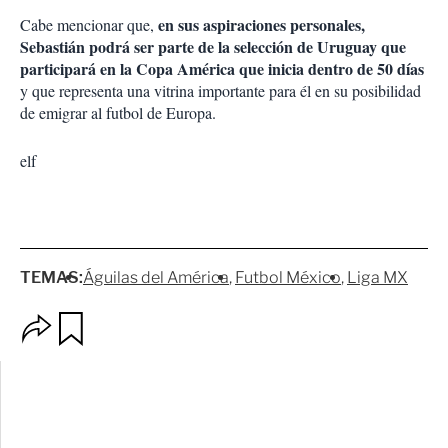
en sus aspiraciones personales,
Cabe mencionar que,
Sebastián podrá ser parte de la selección de Uruguay que
participará en la Copa América que inicia dentro de 50 días
y que representa una vitrina importante para él en su posibilidad
de emigrar al futbol de Europa.
elf
TEMAS:
Águilas del América
Futbol México
Liga MX
O
G
p
u
c
a
i
r
o
d