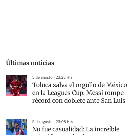
n
a
e
r
s
d
e
c
o
Últimas noticias
m
p
5 de agosto - 23:25 Hrs
a
Toluca salva el orgullo de México
r
en la Leagues Cup; Messi rompe
t
récord con doblete ante San Luis
i
r
5 de agosto - 23:08 Hrs
No fue casualidad: La increíble