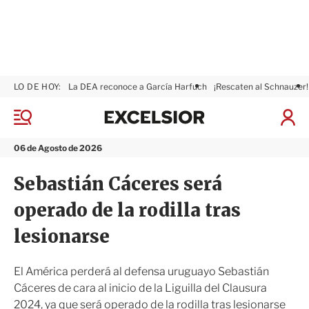
LO DE HOY:
La DEA reconoce a García Harfuch
¡Rescaten al Schnauzer!
E
x
M
I
c
e
n
n
e
i
06 de Agosto de 2026
ú
l
c
s
i
Sebastián Cáceres será
i
a
o
r
operado de la rodilla tras
r
S
e
lesionarse
s
i
ó
El América perderá al defensa uruguayo Sebastián
n
Cáceres de cara al inicio de la Liguilla del Clausura
2024, ya que será operado de la rodilla tras lesionarse