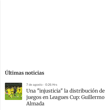
c
a
i
r
o
d
n
a
e
r
s
d
e
c
o
Últimas noticias
m
p
7 de agosto - 0:26 Hrs
a
Una "injusticia" la distribución de
r
juegos en Leagues Cup: Guillermo
t
Almada
i