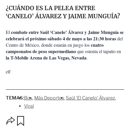
¿CUÁNDO ES LA PELEA ENTRE
‘CANELO’ ÁLVAREZ Y JAIME MUNGUÍA?
combate entre Saúl ‘Canelo’ Álvarez y Jaime Munguía se
El
celebrará el próximo sábado 4 de mayo a las 21:30 horas
del
cuatro
Centro de México, donde estarán en juego los
campeonatos de peso supermediano
que ostenta el tapatío en
la T-Mobile Arena de Las Vegas, Nevada
.
elf
TEMAS:
Box
Más Deportes
Saúl 'El Canelo' Álvarez
Viral
O
G
p
u