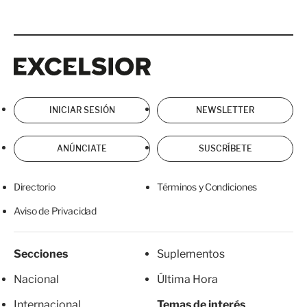
Excelsior
Excelsior
INICIAR SESIÓN
NEWSLETTER
ANÚNCIATE
SUSCRÍBETE
Directorio
Términos y Condiciones
Aviso de Privacidad
Secciones
Suplementos
Nacional
Última Hora
Internacional
Temas de interés