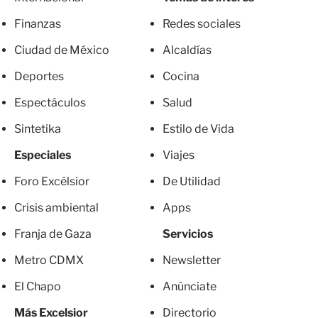
Finanzas
Redes sociales
Ciudad de México
Alcaldías
Deportes
Cocina
Espectáculos
Salud
Sintetika
Estilo de Vida
Especiales
Viajes
Foro Excélsior
De Utilidad
Crisis ambiental
Apps
Franja de Gaza
Servicios
Metro CDMX
Newsletter
El Chapo
Anúnciate
Más Excelsior
Directorio