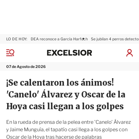
LO DE HOY:
DEA reconoce a García Harfuch
Se jubilan 4 perros detecto
E
x
M
I
c
e
n
n
e
i
07 de Agosto de 2026
ú
l
c
s
i
¡Se calentaron los ánimos!
i
a
o
r
'Canelo' Álvarez y Oscar de la
r
S
e
Hoya casi llegan a los golpes
s
i
ó
En la rueda de prensa de la pelea entre 'Canelo' Álvarez
n
y Jaime Munguía, el tapatío casi llega a los golpes con
Oscar de la Hoya tras hacerse de palabras