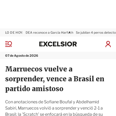
LO DE HOY:
DEA reconoce a García Harfuch
Se jubilan 4 perros detecto
E
x
M
I
c
e
n
n
e
i
07 de Agosto de 2026
ú
l
c
s
i
Marruecos vuelve a
i
a
o
r
sorprender, vence a Brasil en
r
S
e
partido amistoso
s
i
ó
Con anotaciones de Sofiane Boufal y Abdelhamid
n
Sabiri, Marruecos volvió a sorprender y venció 2-1 a
Brasil; la 'Scratch' se enfocará en la búsqueda de su