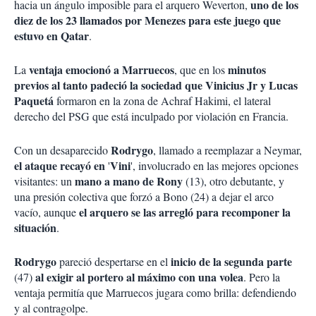
uno de los
hacia un ángulo imposible para el arquero Weverton,
diez de los 23 llamados por Menezes para este juego que
estuvo en Qatar
.
ventaja emocionó a Marruecos
minutos
La
, que en los
previos al tanto padeció la sociedad que Vinicius Jr y Lucas
Paquetá
formaron en la zona de Achraf Hakimi, el lateral
derecho del PSG que está inculpado por violación en Francia.
Rodrygo
Con un desaparecido
, llamado a reemplazar a Neymar,
el ataque recayó en
Vini
'
', involucrado en las mejores opciones
mano a mano de Rony
visitantes: un
(13), otro debutante, y
una presión colectiva que forzó a Bono (24) a dejar el arco
el arquero se las arregló para recomponer la
vacío, aunque
situación
.
Rodrygo
inicio de la segunda parte
pareció despertarse en el
al exigir al portero al máximo con una volea
(47)
. Pero la
ventaja permitía que Marruecos jugara como brilla: defendiendo
y al contragolpe.