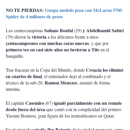
NO TE PIERDAS:
Guapa modelo posa con McLaren 570S
Spider de 4 millones de pesos
Sofiane Boufal
y Abdelhamid Sabiri
Los centrocampistas
(29)
victoria
(79) dieron la
a los africanos frente a unos
entacampeones con muchas caras nuevas
p
, y que por
primera vez en casi siete años no tuvieron a Tite
en el
banquillo.
Croacia los eliminó
Tras fracasar en la Copa del Mundo, donde
en cuartos de final
, el entrenador dejó al combinado y el
Ramon Menezes
técnico de la sub-20,
, asumió de forma
interina.
Casemiro
igualó parcialmente con un remate
El capitán
(67)
desde fuera del área
que contó con la complicidad del portero
Yassine Bounou, gran figura de los norteafricanos en Qatar.
estadio Ibn Batouta
En el atestado
de la ciudad marroquí, antes