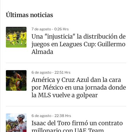
o
Últimas noticias
m
p
7 de agosto - 0:26 Hrs
a
Una "injusticia" la distribución de
r
juegos en Leagues Cup: Guillermo
t
Almada
i
r
6 de agosto - 22:51 Hrs
América y Cruz Azul dan la cara
por México en una jornada donde
la MLS vuelve a golpear
6 de agosto - 22:38 Hrs
Isaac del Toro firmó un contrato
millonario con UAE Team