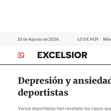
10 de Agosto de 2026
LO DE HOY:
Méxi
E
x
M
c
e
e
n
l
ú
s
Depresión y ansiedad
i
o
deportistas
r
Varios deportistas han revelado los casos qu