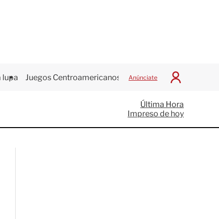
 lupa
Juegos Centroamericanos
Anúnciate
I
n
i
Última Hora
c
Impreso de hoy
i
a
r
S
e
s
i
ó
n