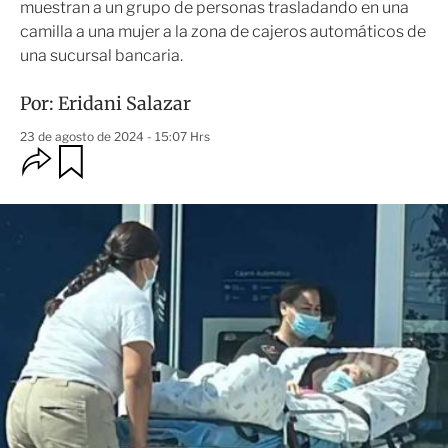
muestran a un grupo de personas trasladando en una
camilla a una mujer a la zona de cajeros automáticos de
una sucursal bancaria.
Por:
Eridani Salazar
23 de agosto de 2024 - 15:07 Hrs
O
G
u
p
a
c
r
i
d
o
a
n
r
e
s
d
e
c
o
m
p
a
r