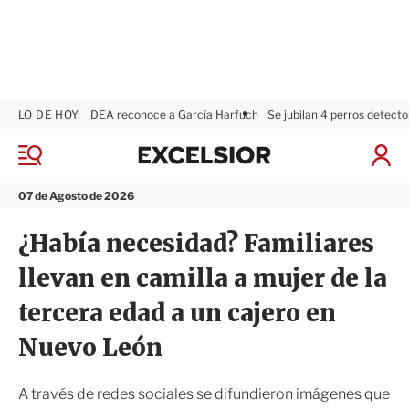
LO DE HOY:
DEA reconoce a García Harfuch
Se jubilan 4 perros detecto
E
x
M
I
c
e
n
n
e
i
07 de Agosto de 2026
ú
l
c
s
i
¿Había necesidad? Familiares
i
a
o
r
llevan en camilla a mujer de la
r
S
e
tercera edad a un cajero en
s
i
Nuevo León
ó
n
A través de redes sociales se difundieron imágenes que