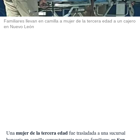
t
i
r
Familiares llevan en camilla a mujer de la tercera edad a un cajero
en Nuevo León
mujer de la tercera edad
Una
fue trasladada a una sucursal
San
bancaria en camilla supuestamente por sus familiares en