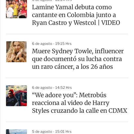
a
Lamine Yamal debuta como
r
cantante en Colombia junto a
t
Ryan Castro y Westcol | VIDEO
i
r
6 de agosto - 19:15 Hrs
Muere Sydney Towle, influencer
que documentó su lucha contra
un raro cáncer, a los 26 años
6 de agosto - 14:52 Hrs
“We adore you”: Metrobús
reacciona al video de Harry
Styles cruzando la calle en CDMX
5 de agosto - 15:01 Hrs