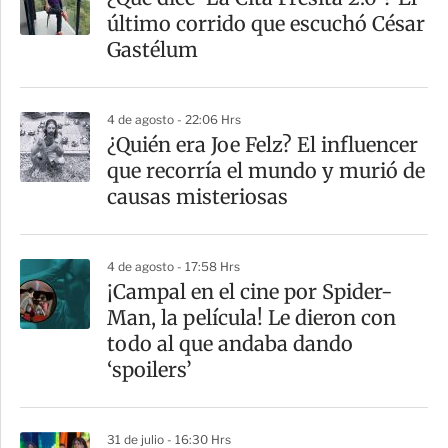
r
último corrido que escuchó César
t
Gastélum
i
r
4 de agosto - 22:06 Hrs
¿Quién era Joe Felz? El influencer
que recorría el mundo y murió de
causas misteriosas
4 de agosto - 17:58 Hrs
¡Campal en el cine por Spider-
Man, la película! Le dieron con
todo al que andaba dando
‘spoilers’
31 de julio - 16:30 Hrs