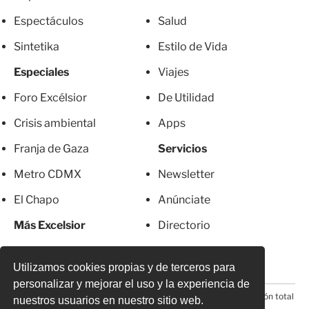
Espectáculos
Salud
Sintetika
Estilo de Vida
Especiales
Viajes
Foro Excélsior
De Utilidad
Crisis ambiental
Apps
Franja de Gaza
Servicios
Metro CDMX
Newsletter
El Chapo
Anúnciate
Más Excelsior
Directorio
Mujeres
Suscripciones
Utilizamos cookies propias y de terceros para
personalizar y mejorar el uso y la experiencia de
© 2026 Todos los derechos reservados. Prohibida la reproducción total
nuestros usuarios en nuestro sitio web.
o parcial, incluyendo cualquier medio electrónico*