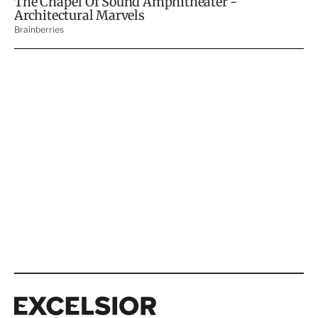
Excelsior
Excelsior