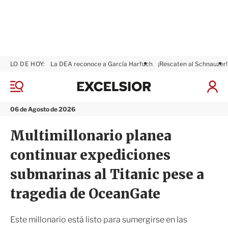
LO DE HOY:
La DEA reconoce a García Harfuch
¡Rescaten al Schnauzer!
E
x
M
I
c
e
n
n
e
i
06 de Agosto de 2026
ú
l
c
s
i
Multimillonario planea
i
a
o
r
continuar expediciones
r
S
e
submarinas al Titanic pese a
s
i
tragedia de OceanGate
ó
n
Este millonario está listo para sumergirse en las