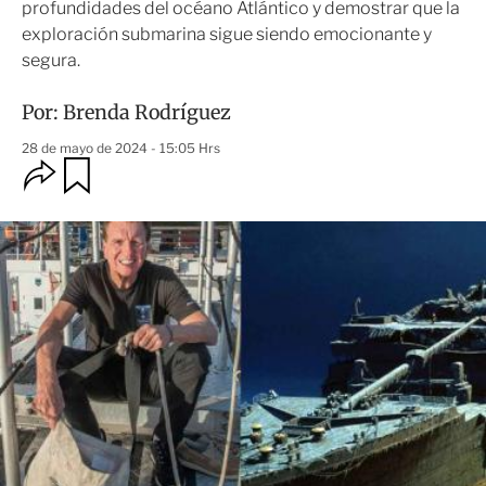
profundidades del océano Atlántico y demostrar que la
exploración submarina sigue siendo emocionante y
segura.
Por:
Brenda Rodríguez
28 de mayo de 2024 - 15:05 Hrs
O
G
u
p
a
c
r
i
d
o
a
n
r
e
s
d
e
c
o
m
p
a
r