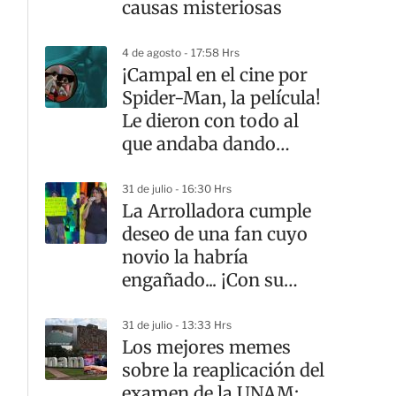
causas misteriosas
4 de agosto - 17:58 Hrs
¡Campal en el cine por
Spider-Man, la película!
Le dieron con todo al
que andaba dando
‘spoilers’
31 de julio - 16:30 Hrs
La Arrolladora cumple
deseo de una fan cuyo
novio la habría
engañado... ¡Con su
mamá! | VIDEO
31 de julio - 13:33 Hrs
Los mejores memes
sobre la reaplicación del
examen de la UNAM: