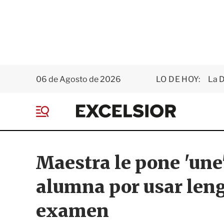
06 de Agosto de 2026
LO DE HOY:
La D
E
x
M
c
e
e
n
l
ú
s
Maestra le pone 'une'
i
o
alumna por usar leng
r
examen