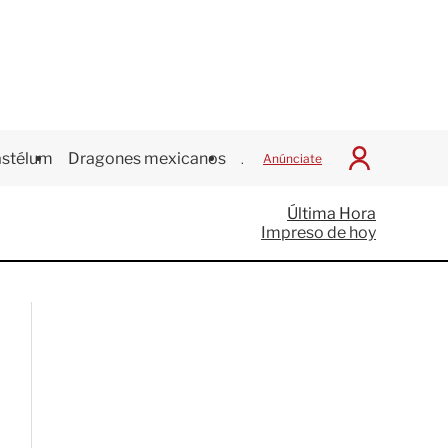
stélum
Dragones mexicanos
Juegos Centroamericanos
Anúnciate
I
n
i
Última Hora
c
Impreso de hoy
i
a
r
S
e
s
i
ó
n