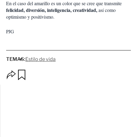
En el caso del amarillo es un color que se cree que transmite
felicidad, diversión, inteligencia, creatividad,
así como
optimismo y positivismo.
PJG
TEMAS:
Estilo de vida
O
G
p
u
c
a
i
r
o
d
n
a
e
r
s