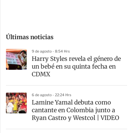
d
e
c
o
Últimas noticias
m
p
9 de agosto - 8:54 Hrs
a
Harry Styles revela el género de
r
un bebé en su quinta fecha en
t
CDMX
i
r
6 de agosto - 22:24 Hrs
Lamine Yamal debuta como
cantante en Colombia junto a
Ryan Castro y Westcol | VIDEO