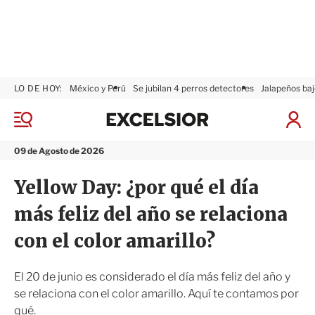
LO DE HOY:
México y Perú
Se jubilan 4 perros detectores
Jalapeños baj
E
x
M
I
c
e
n
n
e
i
09 de Agosto de 2026
ú
l
c
s
i
Yellow Day: ¿por qué el día
i
a
o
r
más feliz del año se relaciona
r
S
e
con el color amarillo?
s
i
ó
El 20 de junio es considerado el día más feliz del año y
n
se relaciona con el color amarillo. Aquí te contamos por
qué.