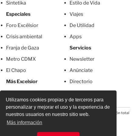
Sintetika
Estilo de Vida
Especiales
Viajes
Foro Excélsior
De Utilidad
Crisis ambiental
Apps
Franja de Gaza
Servicios
Metro CDMX
Newsletter
El Chapo
Anúnciate
Más Excelsior
Directorio
Mujeres
Suscripciones
Utilizamos cookies propias y de terceros para
personalizar y mejorar el uso y la experiencia de
© 2026 Todos los derechos reservados. Prohibida la reproducción total
nuestros usuarios en nuestro sitio web.
o parcial, incluyendo cualquier medio electrónico*
Más información