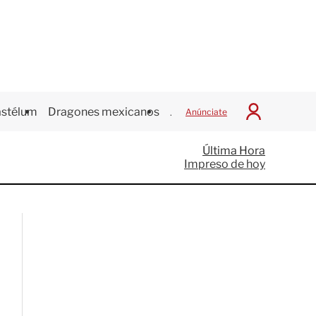
stélum
Dragones mexicanos
Juegos Centroamericanos
Anúnciate
I
n
i
Última Hora
c
Impreso de hoy
i
a
r
S
e
s
i
ó
n