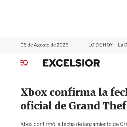
06 de Agosto de 2026
LO DE HOY:
La D
E
x
M
c
e
e
n
l
ú
s
Xbox confirma la fe
i
o
oficial de Grand Thef
r
Xbox confirmó la fecha de lanzamiento de Grand