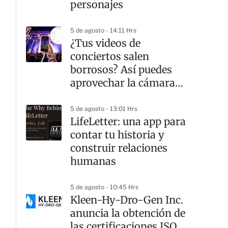
personajes
5 de agosto - 14:11 Hrs
¿Tus videos de
conciertos salen
borrosos? Así puedes
aprovechar la cámara
del iPhone como un
experto
5 de agosto - 13:01 Hrs
LifeLetter: una app para
contar tu historia y
construir relaciones
humanas
5 de agosto - 10:45 Hrs
Kleen-Hy-Dro-Gen Inc.
anuncia la obtención de
las certificaciones ISO