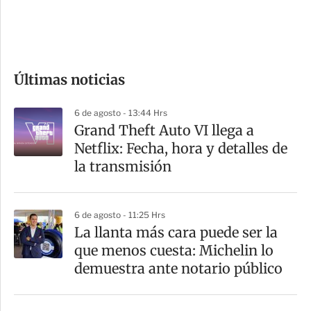
d
e
c
o
Últimas noticias
m
p
6 de agosto - 13:44 Hrs
a
Grand Theft Auto VI llega a
r
Netflix: Fecha, hora y detalles de
t
la transmisión
i
r
6 de agosto - 11:25 Hrs
La llanta más cara puede ser la
que menos cuesta: Michelin lo
demuestra ante notario público