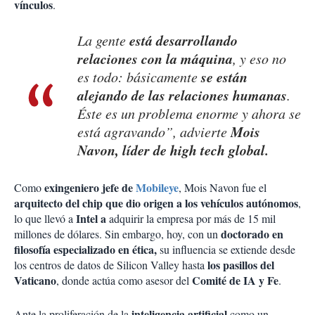
vínculos
.
está desarrollando
La gente
relaciones con la máquina
, y eso no
se están
es todo: básicamente
alejando de las relaciones humanas
.
Éste es un problema enorme y ahora se
Mois
está agravando”, advierte
Navon, líder de high tech global.
exingeniero jefe de
Mobileye
Como
, Mois Navon fue el
arquitecto del chip que dio origen a los vehículos autónomos
,
Intel a
lo que llevó a
adquirir la empresa por más de 15 mil
doctorado en
millones de dólares. Sin embargo, hoy, con un
filosofía especializado en ética,
su influencia se extiende desde
los pasillos del
los centros de datos de Silicon Valley hasta
Vaticano
Comité de IA y Fe
, donde actúa como asesor del
.
inteligencia artificial
Ante la proliferación de la
como un