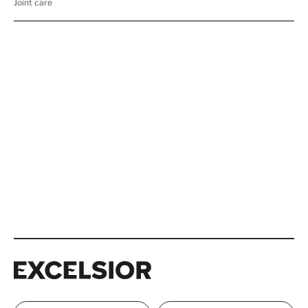
Excelsior
Excelsior