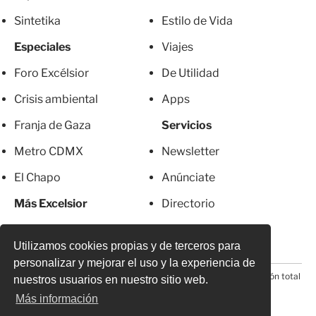
Sintetika
Estilo de Vida
Especiales
Viajes
Foro Excélsior
De Utilidad
Crisis ambiental
Apps
Franja de Gaza
Servicios
Metro CDMX
Newsletter
El Chapo
Anúnciate
Más Excelsior
Directorio
Mujeres
Suscripciones
Utilizamos cookies propias y de terceros para
personalizar y mejorar el uso y la experiencia de
© 2026 Todos los derechos reservados. Prohibida la reproducción total
nuestros usuarios en nuestro sitio web.
o parcial, incluyendo cualquier medio electrónico*
Más información