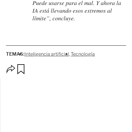
Puede usarse para el mal. Y ahora la
IA está llevando esos extremos al
límite”, concluye.
TEMAS:
Inteligencia artificial
Tecnología
O
G
p
u
c
a
i
r
o
d
n
a
e
r
s