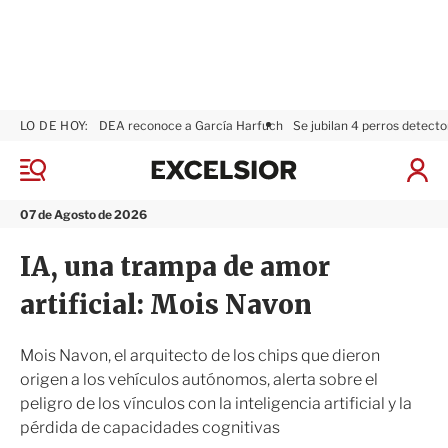
LO DE HOY:
DEA reconoce a García Harfuch
Se jubilan 4 perros detecto
E
x
M
I
c
e
n
n
e
i
07 de Agosto de 2026
ú
l
c
s
i
IA, una trampa de amor
i
a
o
r
artificial: Mois Navon
r
S
e
s
Mois Navon, el arquitecto de los chips que dieron
i
origen a los vehículos autónomos, alerta sobre el
ó
peligro de los vínculos con la inteligencia artificial y la
n
pérdida de capacidades cognitivas