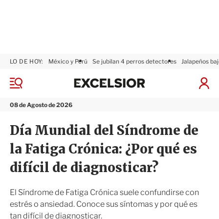
LO DE HOY:
México y Perú
Se jubilan 4 perros detectores
Jalapeños baj
E
x
M
I
c
e
n
n
e
i
08 de Agosto de 2026
ú
l
c
s
i
Día Mundial del Síndrome de
i
a
o
r
la Fatiga Crónica: ¿Por qué es
r
S
e
difícil de diagnosticar?
s
i
ó
El Síndrome de Fatiga Crónica suele confundirse con
n
estrés o ansiedad. Conoce sus síntomas y por qué es
tan difícil de diagnosticar.