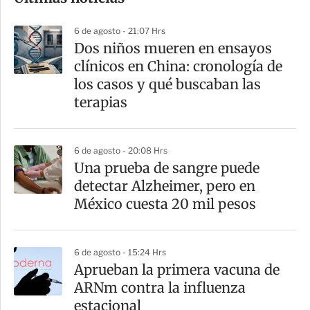
m
p
6 de agosto - 21:07 Hrs
a
Dos niños mueren en ensayos
r
clínicos en China: cronología de
t
los casos y qué buscaban las
i
terapias
r
6 de agosto - 20:08 Hrs
Una prueba de sangre puede
detectar Alzheimer, pero en
México cuesta 20 mil pesos
6 de agosto - 15:24 Hrs
Aprueban la primera vacuna de
ARNm contra la influenza
estacional