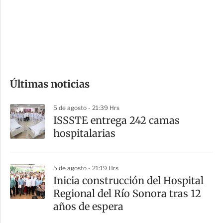
e
r
s
d
e
c
o
Últimas noticias
m
p
5 de agosto - 21:39 Hrs
a
ISSSTE entrega 242 camas
r
hospitalarias
t
i
5 de agosto - 21:19 Hrs
r
Inicia construcción del Hospital
Regional del Río Sonora tras 12
años de espera