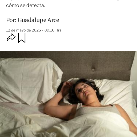
cómo se detecta.
Por:
Guadalupe Arce
12 de mayo de 2026 - 09:16 Hrs
O
G
u
p
a
c
r
i
d
o
a
n
r
e
s
d
e
c
o
m
p
a
r
t
i