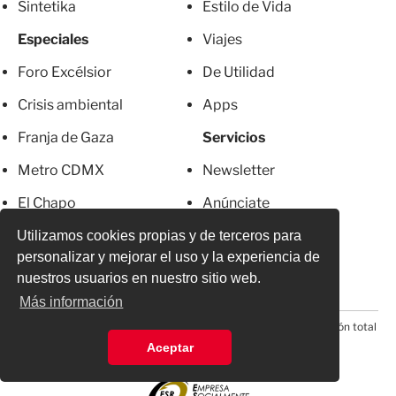
Sintetika
Estilo de Vida
Especiales
Viajes
Foro Excélsior
De Utilidad
Crisis ambiental
Apps
Franja de Gaza
Servicios
Metro CDMX
Newsletter
El Chapo
Anúnciate
Más Excelsior
Directorio
Utilizamos cookies propias y de terceros para
personalizar y mejorar el uso y la experiencia de
Mujeres
Suscripciones
nuestros usuarios en nuestro sitio web.
Más información
© 2026 Todos los derechos reservados. Prohibida la reproducción total
o parcial, incluyendo cualquier medio electrónico*
Aceptar