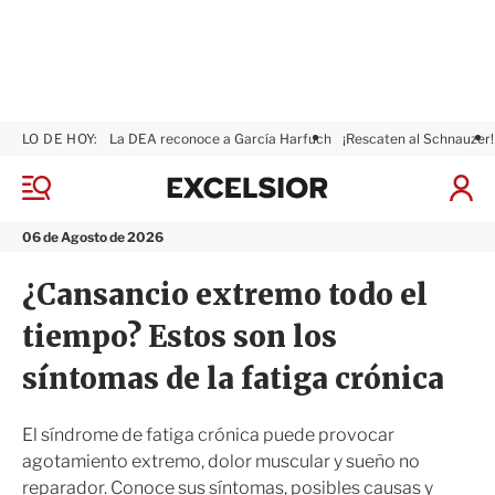
LO DE HOY:
La DEA reconoce a García Harfuch
¡Rescaten al Schnauzer!
E
x
M
I
c
e
n
n
e
i
06 de Agosto de 2026
ú
l
c
s
i
¿Cansancio extremo todo el
i
a
o
r
tiempo? Estos son los
r
S
e
síntomas de la fatiga crónica
s
i
ó
El síndrome de fatiga crónica puede provocar
n
agotamiento extremo, dolor muscular y sueño no
reparador. Conoce sus síntomas, posibles causas y