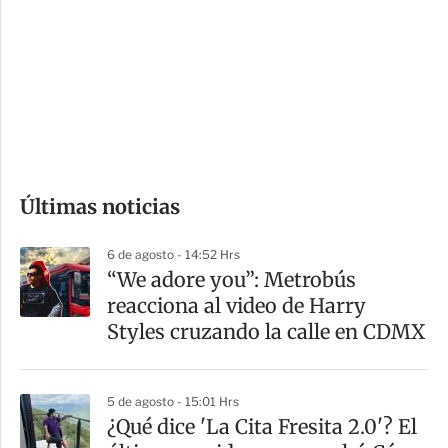
n
a
e
r
s
d
e
c
o
Últimas noticias
m
p
6 de agosto - 14:52 Hrs
a
“We adore you”: Metrobús
r
reacciona al video de Harry
t
Styles cruzando la calle en CDMX
i
r
5 de agosto - 15:01 Hrs
¿Qué dice 'La Cita Fresita 2.0'? El