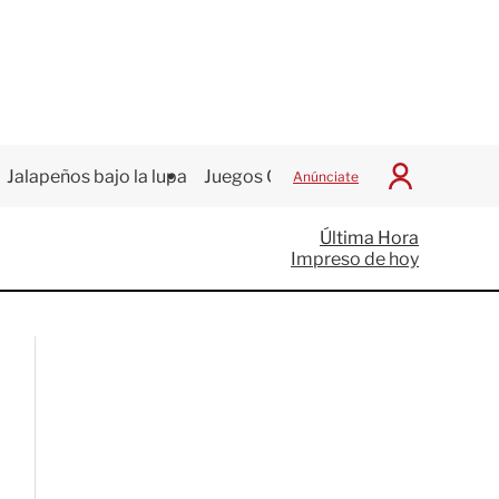
Jalapeños bajo la lupa
Juegos Centroamericanos
Anúnciate
I
n
i
Última Hora
c
Impreso de hoy
i
a
r
S
e
s
i
ó
n