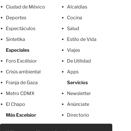
Ciudad de México
Alcaldías
Deportes
Cocina
Espectáculos
Salud
Sintetika
Estilo de Vida
Especiales
Viajes
Foro Excélsior
De Utilidad
Crisis ambiental
Apps
Franja de Gaza
Servicios
Metro CDMX
Newsletter
El Chapo
Anúnciate
Más Excelsior
Directorio
Mujeres
Suscripciones