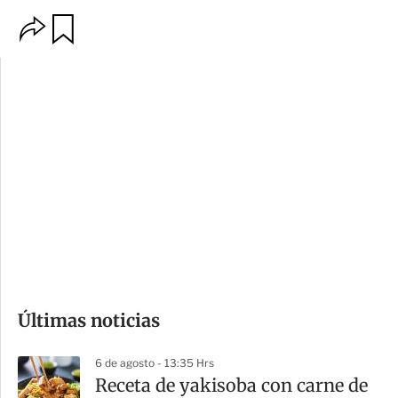
O
G
p
u
c
a
i
r
o
d
n
a
e
r
s
d
e
c
o
Últimas noticias
m
p
6 de agosto - 13:35 Hrs
a
Receta de yakisoba con carne de