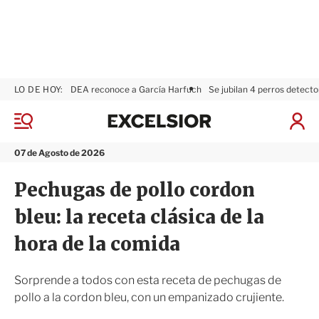
LO DE HOY:
DEA reconoce a García Harfuch
Se jubilan 4 perros detecto
E
x
M
I
c
e
n
n
e
i
07 de Agosto de 2026
ú
l
c
s
i
Pechugas de pollo cordon
i
a
o
r
bleu: la receta clásica de la
r
S
e
hora de la comida
s
i
ó
Sorprende a todos con esta receta de pechugas de
n
pollo a la cordon bleu, con un empanizado crujiente.