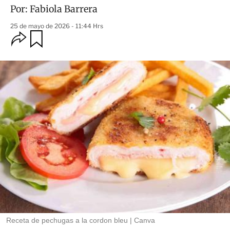
Por:
Fabiola Barrera
25 de mayo de 2026 - 11:44 Hrs
O
G
u
p
a
c
r
i
d
o
a
n
r
e
s
d
e
c
o
m
p
a
r
t
i
r
Receta de pechugas a la cordon bleu
Canva