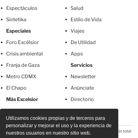
Espectáculos
Salud
Sintetika
Estilo de Vida
Especiales
Viajes
Foro Excélsior
De Utilidad
Crisis ambiental
Apps
Franja de Gaza
Servicios
Metro CDMX
Newsletter
El Chapo
Anúnciate
Más Excelsior
Directorio
Mujeres
Suscripciones
Utilizamos cookies propias y de terceros para
personalizar y mejorar el uso y la experiencia de
© 2026 Todos los derechos reservados. Prohibida la reproducción total
nuestros usuarios en nuestro sitio web.
o parcial, incluyendo cualquier medio electrónico*