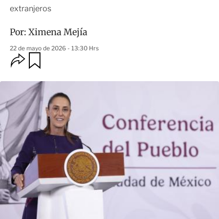
extranjeros
Por:
Ximena Mejía
22 de mayo de 2026 - 13:30 Hrs
O
G
u
p
a
c
r
i
d
o
a
n
r
e
s
d
e
c
o
m
p
a
r
t
i