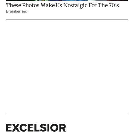
Excelsior
Excelsior