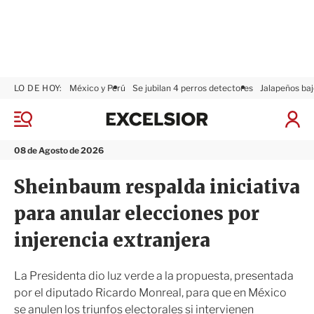
LO DE HOY:
México y Perú
Se jubilan 4 perros detectores
Jalapeños baj
E
x
M
I
c
e
n
n
e
i
08 de Agosto de 2026
ú
l
c
s
i
Sheinbaum respalda iniciativa
i
a
o
r
para anular elecciones por
r
S
e
injerencia extranjera
s
i
ó
La Presidenta dio luz verde a la propuesta, presentada
n
por el diputado Ricardo Monreal, para que en México
se anulen los triunfos electorales si intervienen