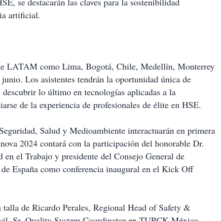
HSE, se destacarán las claves para la sostenibilidad
a artificial.
s de LATAM como Lima, Bogotá, Chile, Medellín, Monterrey
unio. Los asistentes tendrán la oportunidad única de
 descubrir lo último en tecnologías aplicadas a la
iciarse de la experiencia de profesionales de élite en HSE.
la Seguridad, Salud y Medioambiente interactuarán en primera
nnova 2024 contará con la participación del honorable Dr.
d en el Trabajo y presidente del Consejo General de
o de España como conferencia inaugural en el Kick Off
la talla de Ricardo Perales, Regional Head of Safety &
il, Sr. Quality System Coordinator en TURCK México,