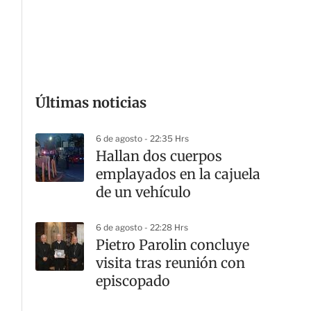
Últimas noticias
G
6 de agosto - 22:35 Hrs
Hallan dos cuerpos
emplayados en la cajuela
de un vehículo
6 de agosto - 22:28 Hrs
Pietro Parolin concluye
visita tras reunión con
episcopado