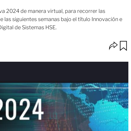
va 2024 de manera virtual, para recorrer las
 las siguientes semanas bajo el título Innovación e
 Digital de Sistemas HSE.
O
u
p
a
c
r
i
d
o
a
n
r
e
s
d
e
c
o
m
p
a
r