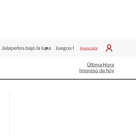
Jalapeños bajo la lupa
Juegos Centroamericanos
Anúnciate
I
n
i
Última Hora
c
Impreso de hoy
i
a
r
S
e
s
i
ó
n