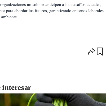
 organizaciones no solo se anticipen a los desafíos actuales,
te para abordar los futuros, garantizando entornos laborales
io ambiente.
O
p
u
c
a
i
r
o
d
n
a
e
r
s
d