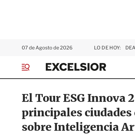
07 de Agosto de 2026
LO DE HOY:
DEA
E
x
M
c
e
e
n
l
ú
s
El Tour ESG Innova 2
i
o
principales ciudade
r
sobre Inteligencia Ar