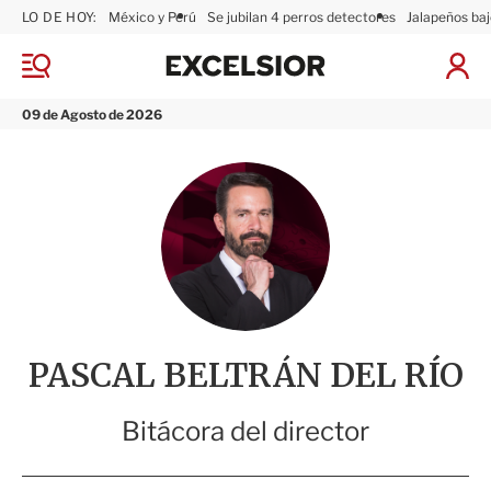
LO DE HOY:
México y Perú
Se jubilan 4 perros detectores
Jalapeños baj
E
x
M
I
c
e
n
n
e
i
09 de Agosto de 2026
ú
l
c
s
i
i
a
o
r
r
S
e
s
i
ó
n
PASCAL BELTRÁN DEL RÍO
Bitácora del director