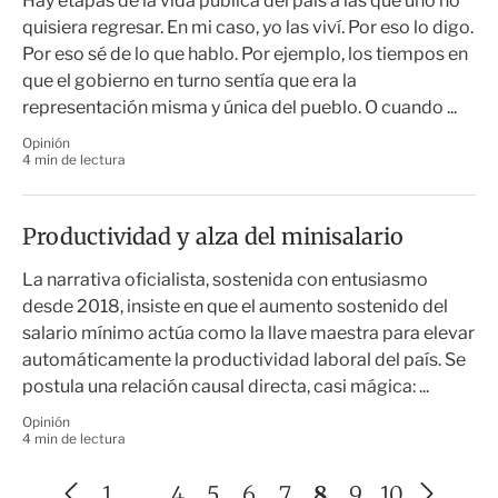
Hay etapas de la vida pública del país a las que uno no
quisiera regresar. En mi caso, yo las viví. Por eso lo digo.
Por eso sé de lo que hablo. Por ejemplo, los tiempos en
que el gobierno en turno sentía que era la
representación misma y única del pueblo. O cuando ...
Opinión
4 min de lectura
Productividad y alza del minisalario
La narrativa oficialista, sostenida con entusiasmo
desde 2018, insiste en que el aumento sostenido del
salario mínimo actúa como la llave maestra para elevar
automáticamente la productividad laboral del país. Se
postula una relación causal directa, casi mágica: ...
Opinión
4 min de lectura
A
S
1
…
4
5
6
7
8
9
10