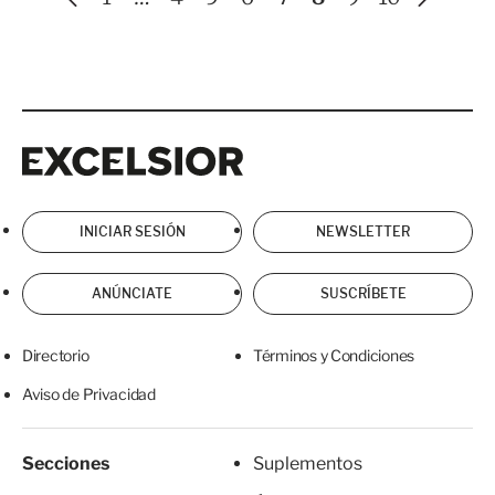
n
i
t
g
e
u
r
i
i
e
Excelsior
Excelsior
o
n
r
t
e
INICIAR SESIÓN
NEWSLETTER
ANÚNCIATE
SUSCRÍBETE
Directorio
Términos y Condiciones
Aviso de Privacidad
Secciones
Suplementos