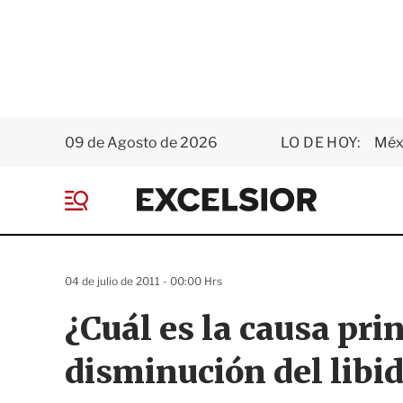
09 de Agosto de 2026
LO DE HOY:
Méxi
E
x
M
c
e
e
n
l
ú
s
04 de julio de 2011 - 00:00 Hrs
i
o
¿Cuál es la causa pri
r
disminución del libi