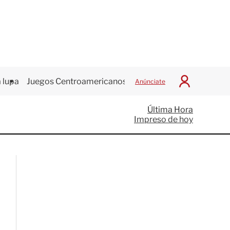
 lupa
Juegos Centroamericanos
Anúnciate
I
n
i
Última Hora
c
Impreso de hoy
i
a
r
S
e
s
i
ó
n