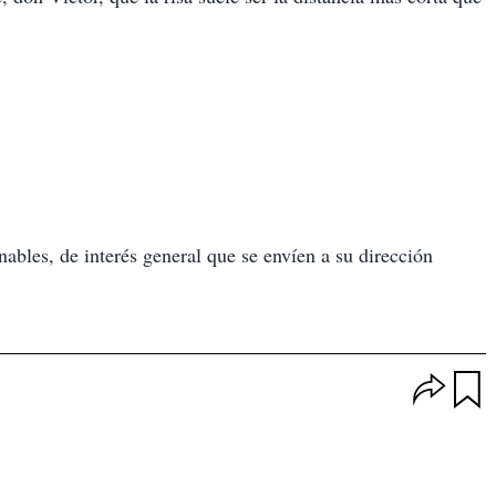
?
ables, de interés general que se envíen a su dirección
O
p
u
c
a
i
r