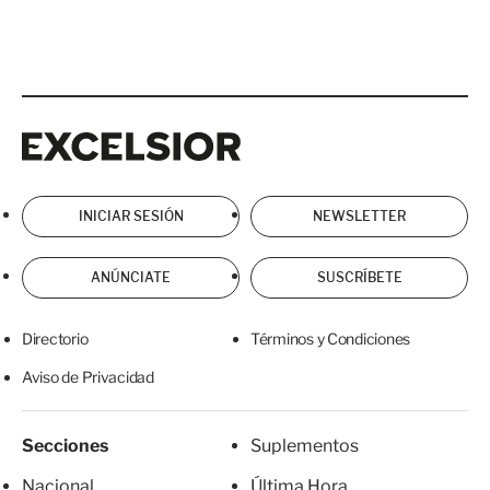
Excelsior
Excelsior
INICIAR SESIÓN
NEWSLETTER
ANÚNCIATE
SUSCRÍBETE
Directorio
Términos y Condiciones
Aviso de Privacidad
Secciones
Suplementos
Nacional
Última Hora