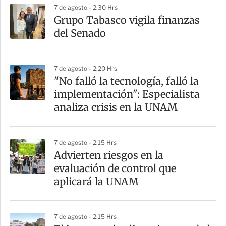
7 de agosto - 2:30 Hrs
a
Grupo Tabasco vigila finanzas
r
del Senado
t
i
7 de agosto - 2:20 Hrs
r
"No falló la tecnología, falló la
implementación": Especialista
analiza crisis en la UNAM
7 de agosto - 2:15 Hrs
Advierten riesgos en la
evaluación de control que
aplicará la UNAM
7 de agosto - 2:15 Hrs