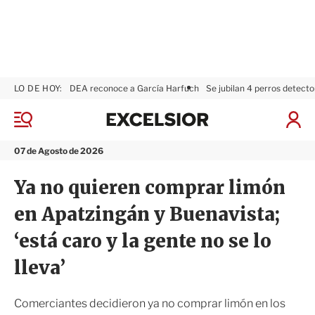
LO DE HOY:
DEA reconoce a García Harfuch
Se jubilan 4 perros detecto
E
x
M
I
c
e
n
n
e
i
07 de Agosto de 2026
ú
l
c
s
i
Ya no quieren comprar limón
i
a
o
r
en Apatzingán y Buenavista;
r
S
e
‘está caro y la gente no se lo
s
i
lleva’
ó
n
Comerciantes decidieron ya no comprar limón en los