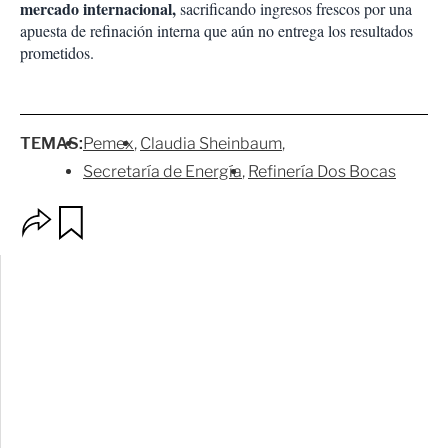
mercado internacional,
sacrificando ingresos frescos por una
apuesta de refinación interna que aún no entrega los resultados
prometidos.
TEMAS:
Pemex
Claudia Sheinbaum
Secretaría de Energía
Refinería Dos Bocas
O
G
p
u
c
a
i
r
o
d
n
a
e
r
s
d