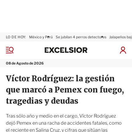
LO DE HOY:
México y Perú
Se jubilan 4 perros detectores
Jalapeños baj
E
x
M
I
c
e
n
n
e
i
08 de Agosto de 2026
ú
l
c
s
i
Víctor Rodríguez: la gestión
i
a
o
r
que marcó a Pemex con fuego,
r
S
e
tragedias y deudas
s
i
ó
Tras sólo año y medio en el cargo, Víctor Rodríguez
n
dejó Pemex en una racha de accidentes fatales, como
el reciente en Salina Cruz, y cifras que sitúan las