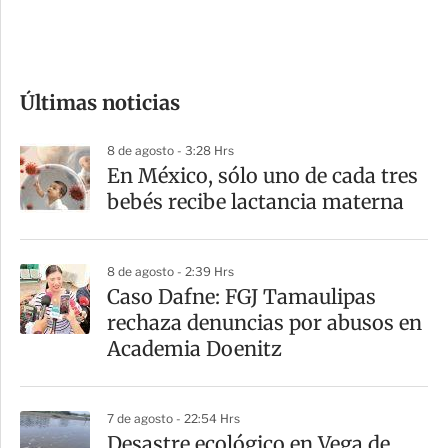
e
c
o
Últimas noticias
m
p
8 de agosto - 3:28 Hrs
a
En México, sólo uno de cada tres
r
bebés recibe lactancia materna
t
i
8 de agosto - 2:39 Hrs
r
Caso Dafne: FGJ Tamaulipas
rechaza denuncias por abusos en
Academia Doenitz
7 de agosto - 22:54 Hrs
Desastre ecológico en Vega de