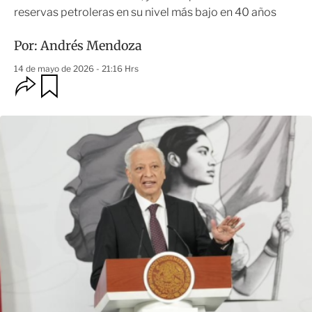
reservas petroleras en su nivel más bajo en 40 años
Por:
Andrés Mendoza
14 de mayo de 2026 - 21:16 Hrs
O
G
u
p
a
c
r
i
d
o
a
n
r
e
s
d
e
c
o
m
p
a
r
t
i