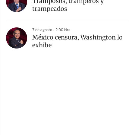
Tramposos, tramperos y
trampeados
7 de agosto - 2:00 Hrs
México censura, Washington lo
exhibe