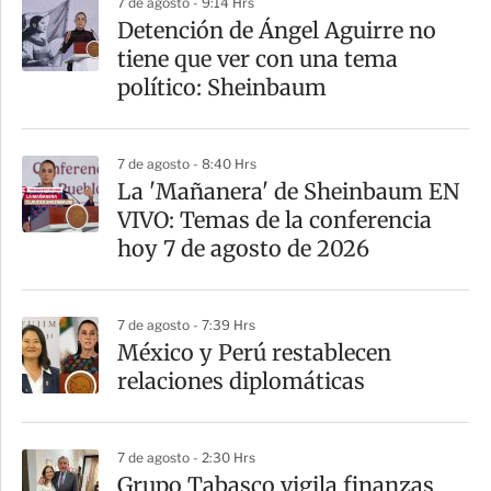
7 de agosto - 9:14 Hrs
a
Detención de Ángel Aguirre no
r
tiene que ver con una tema
t
político: Sheinbaum
i
r
7 de agosto - 8:40 Hrs
La 'Mañanera' de Sheinbaum EN
VIVO: Temas de la conferencia
hoy 7 de agosto de 2026
7 de agosto - 7:39 Hrs
México y Perú restablecen
relaciones diplomáticas
7 de agosto - 2:30 Hrs
Grupo Tabasco vigila finanzas