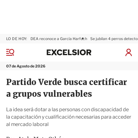
LO DE HOY:
DEA reconoce a García Harfuch
Se jubilan 4 perros detecto
E
x
M
I
c
e
n
n
e
i
07 de Agosto de 2026
ú
l
c
s
i
Partido Verde busca certificar
i
a
o
r
a grupos vulnerables
r
S
e
s
La idea será dotar a las personas con discapacidad de
i
la capacitación y cualificación necesarias para acceder
ó
al mercado laboral
n