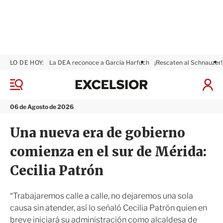
LO DE HOY:
La DEA reconoce a García Harfuch
¡Rescaten al Schnauzer!
E
x
M
I
c
e
n
n
e
i
06 de Agosto de 2026
ú
l
c
s
i
Una nueva era de gobierno
i
a
o
r
comienza en el sur de Mérida:
r
S
e
Cecilia Patrón
s
i
ó
“Trabajaremos calle a calle, no dejaremos una sola
n
causa sin atender, así lo señaló Cecilia Patrón quien en
breve iniciará su administración como alcaldesa de