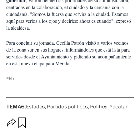
gobernar
, Patrón delineó las prioridades de su administración,
centradas en la colaboración, el cuidado y la cercanía con la
ciudadanía. "Somos la fuerza que servirá a la ciudad. Estamos
aquí para verlos a los ojos y decirles: ahora es cuando", expresó
la alcaldesa.
Para concluir su jornada, Cecilia Patrón visitó a varios vecinos
de la zona sur en sus hogares, informándoles que está lista para
servirles desde el Ayuntamiento y pidiendo su acompañamiento
en esta nueva etapa para Mérida.
*bb
TEMAS:
Estados
Partidos políticos
Política
Yucatán
O
G
p
u
c
a