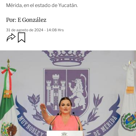
Mérida, en el estado de Yucatán.
Por:
E González
31 de agosto de 2024 - 14:08 Hrs
O
G
u
p
a
c
r
i
d
o
a
n
r
e
s
d
e
c
o
m
p
a
r
t
i