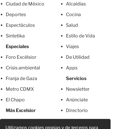
Ciudad de México
Alcaldías
Deportes
Cocina
Espectáculos
Salud
Sintetika
Estilo de Vida
Especiales
Viajes
Foro Excélsior
De Utilidad
Crisis ambiental
Apps
Franja de Gaza
Servicios
Metro CDMX
Newsletter
El Chapo
Anúnciate
Más Excelsior
Directorio
Mujeres
Suscripciones
Utilizamos cookies propias y de terceros para