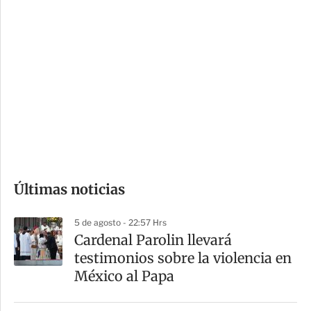
i
r
o
d
n
a
e
r
s
d
e
c
o
Últimas noticias
m
p
5 de agosto - 22:57 Hrs
a
Cardenal Parolin llevará
r
testimonios sobre la violencia en
t
México al Papa
i
r