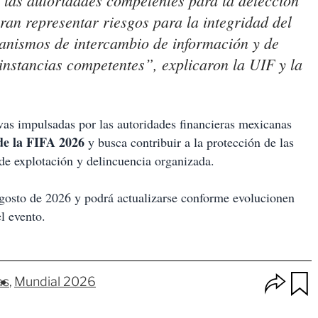
 y las autoridades competentes para la detección
an representar riesgos para la integridad del
canismos de intercambio de información y de
 instancias competentes”, explicaron la UIF y la
vas impulsadas por las autoridades financieras mexicanas
e la FIFA 2026
y busca contribuir a la protección de las
de explotación y delincuencia organizada.
gosto de 2026 y podrá actualizarse conforme evolucionen
el evento.
O
as
Mundial 2026
p
u