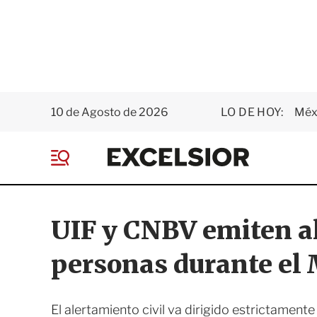
10 de Agosto de 2026
LO DE HOY:
Méxi
E
x
M
c
e
e
n
l
ú
s
UIF y CNBV emiten al
i
o
personas durante el
r
El alertamiento civil va dirigido estrictamente 