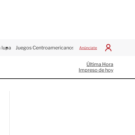
 lupa
Juegos Centroamericanos
Anúnciate
I
n
i
Última Hora
c
Impreso de hoy
i
a
r
S
e
s
i
ó
n