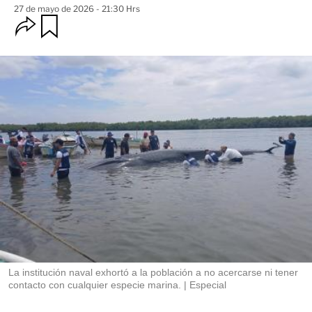
27 de mayo de 2026 - 21:30 Hrs
O
G
u
p
a
c
r
i
d
o
a
n
r
e
s
d
e
c
o
m
p
a
r
t
i
r
La institución naval exhortó a la población a no acercarse ni tener
contacto con cualquier especie marina.
Especial