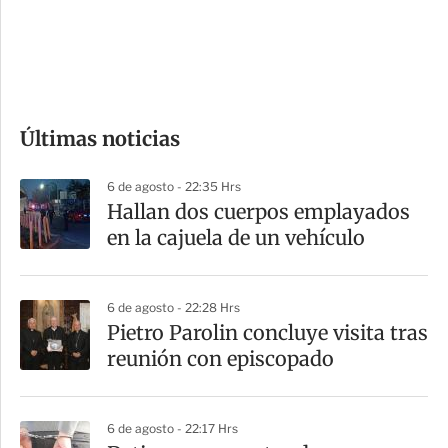
s
d
e
c
o
Últimas noticias
m
p
6 de agosto - 22:35 Hrs
a
Hallan dos cuerpos emplayados
r
en la cajuela de un vehículo
t
i
6 de agosto - 22:28 Hrs
r
Pietro Parolin concluye visita tras
reunión con episcopado
6 de agosto - 22:17 Hrs