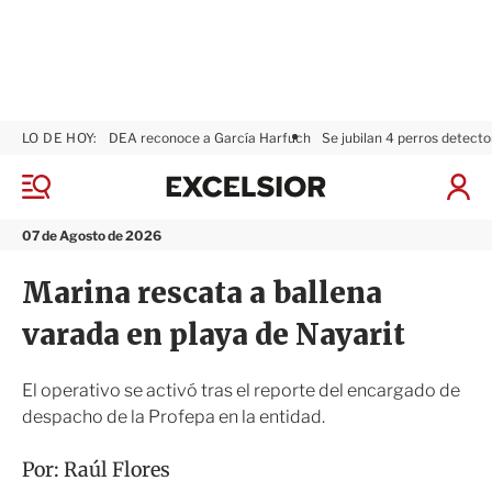
LO DE HOY:
DEA reconoce a García Harfuch
Se jubilan 4 perros detecto
E
x
M
I
c
e
n
n
e
i
07 de Agosto de 2026
ú
l
c
s
i
Marina rescata a ballena
i
a
o
r
varada en playa de Nayarit
r
S
e
s
El operativo se activó tras el reporte del encargado de
i
despacho de la Profepa en la entidad.
ó
n
Por:
Raúl Flores