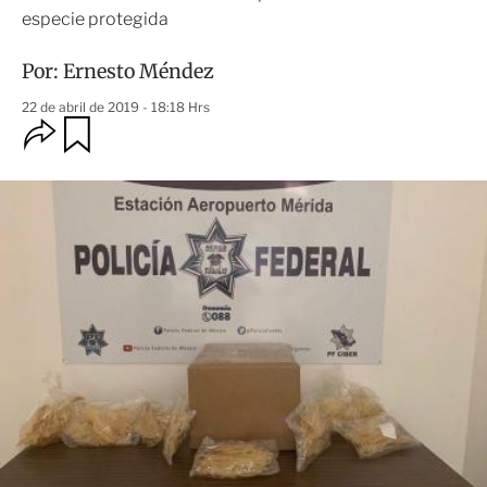
especie protegida
Por:
Ernesto Méndez
22 de abril de 2019 - 18:18 Hrs
O
G
u
p
a
c
r
i
d
o
a
n
r
e
s
d
e
c
o
m
p
a
r
t
i