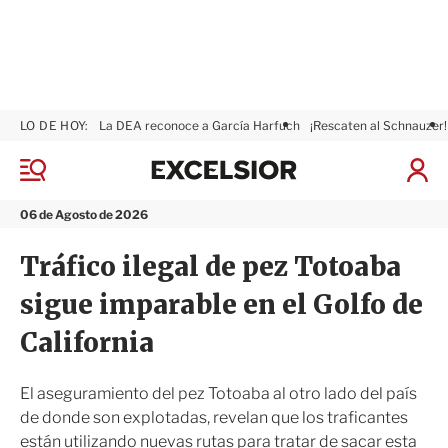
LO DE HOY:
La DEA reconoce a García Harfuch
¡Rescaten al Schnauzer!
E
x
M
I
c
e
n
n
e
i
06 de Agosto de 2026
ú
l
c
s
i
Tráfico ilegal de pez Totoaba
i
a
o
r
sigue imparable en el Golfo de
r
S
e
California
s
i
ó
El aseguramiento del pez Totoaba al otro lado del país
n
de donde son explotadas, revelan que los traficantes
están utilizando nuevas rutas para tratar de sacar esta