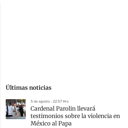
p
u
c
a
i
r
o
d
n
a
e
r
s
d
e
c
o
Últimas noticias
m
p
5 de agosto - 22:57 Hrs
a
Cardenal Parolin llevará
r
testimonios sobre la violencia en
t
México al Papa