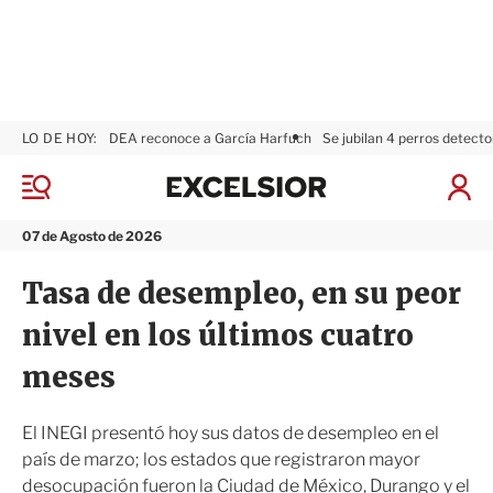
LO DE HOY:
DEA reconoce a García Harfuch
Se jubilan 4 perros detecto
E
x
M
I
c
e
n
n
e
i
07 de Agosto de 2026
ú
l
c
s
i
Tasa de desempleo, en su peor
i
a
o
r
nivel en los últimos cuatro
r
S
e
meses
s
i
ó
El INEGI presentó hoy sus datos de desempleo en el
n
país de marzo; los estados que registraron mayor
desocupación fueron la Ciudad de México, Durango y el