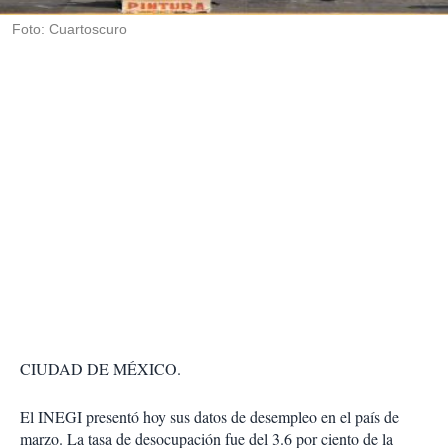
r
Foto: Cuartoscuro
CIUDAD DE MÉXICO.
El INEGI presentó hoy sus datos de desempleo en el país de
marzo. La tasa de desocupación fue del 3.6 por ciento de la