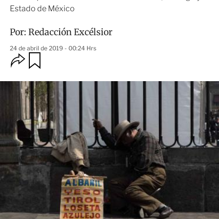
Estado de México
Por:
Redacción Excélsior
24 de abril de 2019 - 00:24 Hrs
O
G
u
p
a
c
r
i
d
o
a
n
r
e
s
d
e
c
o
m
p
a
r
t
i