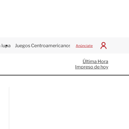
 lupa
Juegos Centroamericanos
Anúnciate
I
n
i
Última Hora
c
Impreso de hoy
i
a
r
S
e
s
i
ó
n