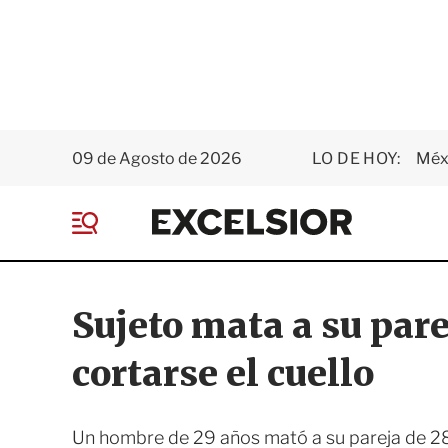
09 de Agosto de 2026
LO DE HOY:
Méxi
E
x
M
c
e
e
n
l
ú
s
Sujeto mata a su par
i
o
cortarse el cuello
r
Un hombre de 29 años mató a su pareja de 28 e