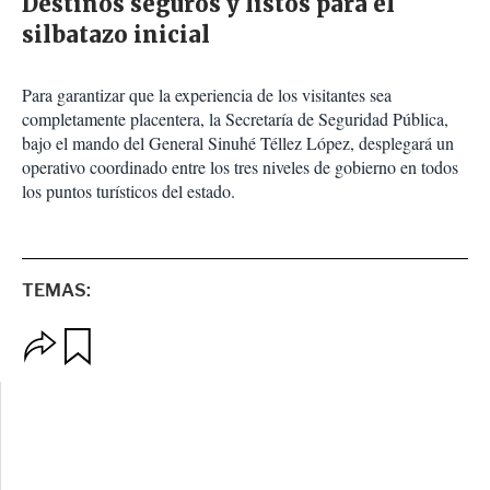
Destinos seguros y listos para el
silbatazo inicial
Para garantizar que la experiencia de los visitantes sea
completamente placentera, la Secretaría de Seguridad Pública,
bajo el mando del General Sinuhé Téllez López, desplegará un
operativo coordinado entre los tres niveles de gobierno en todos
los puntos turísticos del estado.
TEMAS:
O
G
p
u
c
a
i
r
o
d