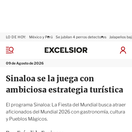
LO DE HOY:
México y Perú
Se jubilan 4 perros detectores
Jalapeños baj
E
x
M
I
c
e
n
n
e
i
09 de Agosto de 2026
ú
l
c
s
i
Sinaloa se la juega con
i
a
o
r
ambiciosa estrategia turística
r
S
e
s
El programa Sinaloa: La Fiesta del Mundial busca atraer
i
aficionados del Mundial 2026 con gastronomía, cultura
ó
y Pueblos Mágicos.
n