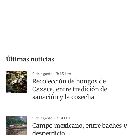
n
a
e
r
s
d
e
c
o
Últimas noticias
m
p
9 de agosto - 3:45 Hrs
a
Recolección de hongos de
r
Oaxaca, entre tradición de
t
sanación y la cosecha
i
r
9 de agosto - 3:14 Hrs
Campo mexicano, entre baches y
desperdicio